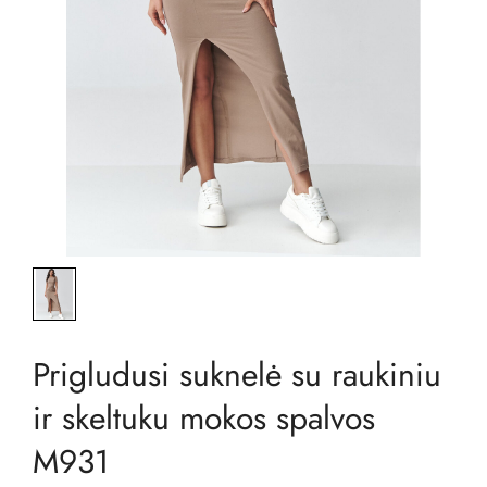
Prigludusi suknelė su raukiniu
ir skeltuku mokos spalvos
M931