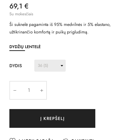
69,1 €
Su mokesčiais
Ši suknelė pagaminta iš 95% medvilnės ir 5% elastano,
užtikrinančio komfortą ir puikų prigludimą.
DYDŽIŲ LENTELĖ
DYDIS
Į KREPŠELĮ