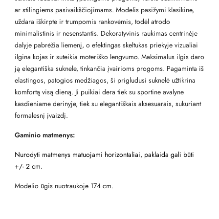
ar stilingiems pasivaikščiojimams. Modelis pasižymi klasikine,
uždara iškirpte ir trumpomis rankovėmis, todėl atrodo
minimalistinis ir nesenstantis. Dekoratyvinis raukimas centrinėje
dalyje pabrėžia liemenį, o efektingas skeltukas priekyje vizualiai
ilgina kojas ir suteikia moteriško lengvumo. Maksimalus ilgis daro
ją elegantiška suknele, tinkančia įvairioms progoms. Pagaminta iš
elastingos, patogios medžiagos, ši prigludusi suknelė užtikrina
komfortą visą dieną. Ji puikiai dera tiek su sportine avalyne
kasdieniame derinyje, tiek su elegantiškais aksesuarais, sukuriant
formalesnį įvaizdį.
Gaminio matmenys:
Nurodyti matmenys matuojami horizontaliai, paklaida gali būti
+/- 2 cm.
Modelio ūgis nuotraukoje 174 cm.