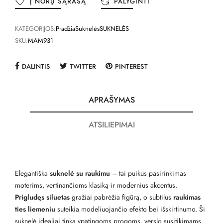
Į NORŲ SĄRAŠĄ
PALYGINTI
KATEGORIJOS:
Pradžia
Suknelės
SUKNELĖS
SKU:
MAM931
DALINTIS
TWITTER
PINTEREST
APRAŠYMAS
ATSILIEPIMAI
Elegantiška
suknelė su raukimu
– tai puikus pasirinkimas
moterims, vertinančioms klasiką ir modernius akcentus.
Prigludęs siluetas
gražiai pabrėžia figūrą, o subtilus
raukimas
ties liemeniu
suteikia modeliuojančio efekto bei išskirtinumo. Ši
suknelė idealiai tinka ypatingoms progoms, verslo susitikimams