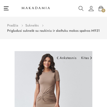
Toggle
☰
0
navigation
Pradžia
Suknelės
Prigludusi suknelė su raukiniu ir skeltuku mokos spalvos M931
Ankstesnis
Kitas