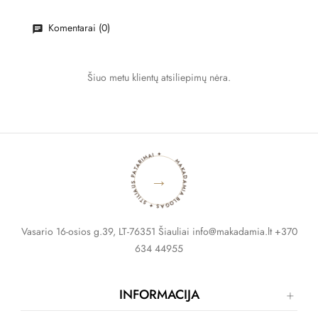
Komentarai (0)
Šiuo metu klientų atsiliepimų nėra.
MAKADAMIA BLOGAS ✦ STILIAUS PATARIMAI ✦
→
Vasario 16-osios g.39, LT-76351 Šiauliai info@makadamia.lt +370
634 44955
INFORMACIJA