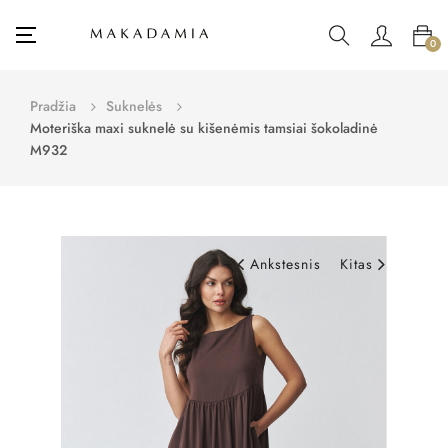
Toggle
☰
0
navigation
Pradžia
Suknelės
Moteriška maxi suknelė su kišenėmis tamsiai šokoladinė
M932
Ankstesnis
Kitas