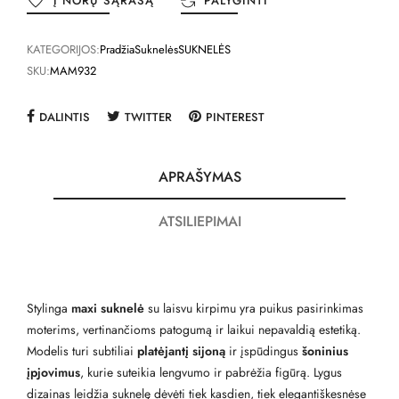
Į NORŲ SĄRAŠĄ
PALYGINTI
KATEGORIJOS:
Pradžia
Suknelės
SUKNELĖS
SKU:
MAM932
DALINTIS
TWITTER
PINTEREST
APRAŠYMAS
ATSILIEPIMAI
Stylinga
maxi suknelė
su laisvu kirpimu yra puikus pasirinkimas
moterims, vertinančioms patogumą ir laikui nepavaldią estetiką.
Modelis turi subtiliai
platėjantį sijoną
ir įspūdingus
šoninius
įpjovimus
, kurie suteikia lengvumo ir pabrėžia figūrą. Lygus
dizainas leidžia suknelę dėvėti tiek kasdien, tiek elegantiškesnėse