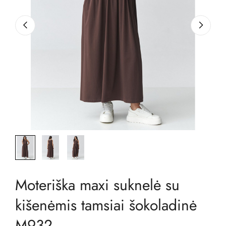
Moteriška maxi suknelė su
kišenėmis tamsiai šokoladinė
M932