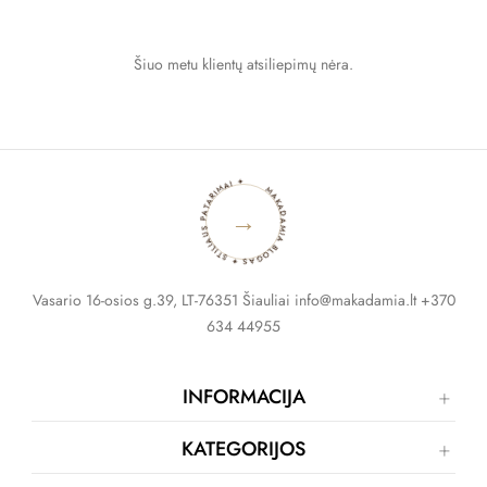
Šiuo metu klientų atsiliepimų nėra.
MAKADAMIA BLOGAS ✦ STILIAUS PATARIMAI ✦
→
Vasario 16-osios g.39, LT-76351 Šiauliai info@makadamia.lt +370
634 44955
INFORMACIJA
KATEGORIJOS