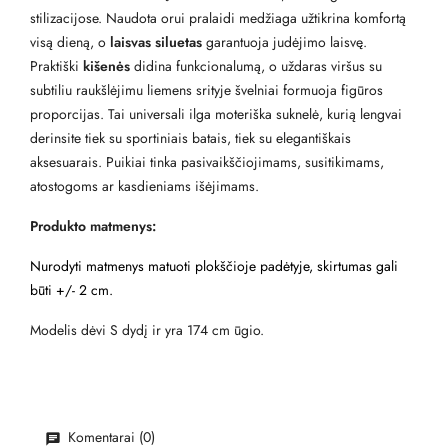
stilizacijose. Naudota orui pralaidi medžiaga užtikrina komfortą
visą dieną, o
laisvas siluetas
garantuoja judėjimo laisvę.
Praktiški
kišenės
didina funkcionalumą, o uždaras viršus su
subtiliu raukšlėjimu liemens srityje švelniai formuoja figūros
proporcijas. Tai universali ilga moteriška suknelė, kurią lengvai
derinsite tiek su sportiniais batais, tiek su elegantiškais
aksesuarais. Puikiai tinka pasivaikščiojimams, susitikimams,
atostogoms ar kasdieniams išėjimams.
Produkto matmenys:
Nurodyti matmenys matuoti plokščioje padėtyje, skirtumas gali
būti +/- 2 cm.
Modelis dėvi S dydį ir yra 174 cm ūgio.
Komentarai (0)