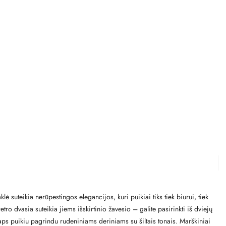
ė suteikia nerūpestingos elegancijos, kuri puikiai tiks tiek biurui, tiek
ro dvasia suteikia jiems išskirtinio žavesio – galite pasirinkti iš dviejų
taps puikiu pagrindu rudeniniams deriniams su šiltais tonais. Marškiniai