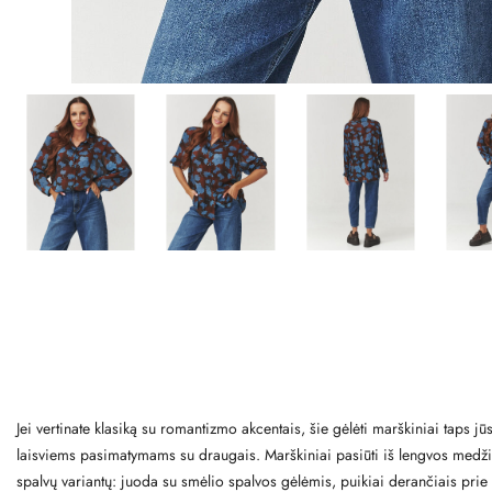
Jei vertinate klasiką su romantizmo akcentais, šie gėlėti marškiniai taps jū
laisviems pasimatymams su draugais. Marškiniai pasiūti iš lengvos medžiagos
spalvų variantų: juoda su smėlio spalvos gėlėmis, puikiai derančiais prie 