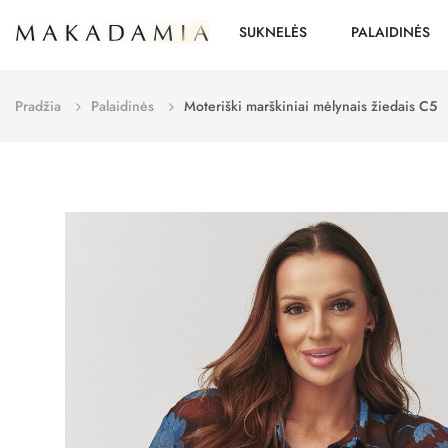
SUKNELĖS
PALAIDINĖS
Pradžia
Palaidinės
Moteriški marškiniai mėlynais žiedais C5