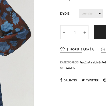
DYDIS
Į NORŲ SĄRAŠĄ
KATEGORIJOS:
Pradžia
Palaidinės
PA
SKU:
MAC5
DALINTIS
TWITTER