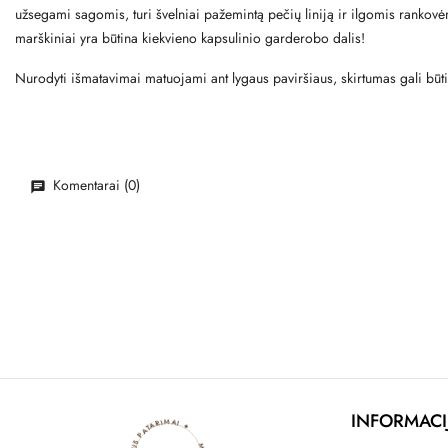
užsegami sagomis, turi švelniai pažemintą pečių liniją ir ilgomis rankovėmis
marškiniai yra būtina kiekvieno kapsulinio garderobo dalis!
Nurodyti išmatavimai matuojami ant lygaus paviršiaus, skirtumas gali būt
Komentarai (0)
INFORMACI