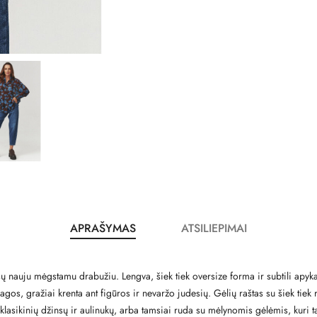
APRAŠYMAS
ATSILIEPIMAI
sų nauju mėgstamu drabužiu. Lengva, šiek tiek oversize forma ir subtili apykakl
, gražiai krenta ant figūros ir nevaržo judesių. Gėlių raštas su šiek tiek ret
klasikinių džinsų ir aulinukų, arba tamsiai ruda su mėlynomis gėlėmis, kuri 