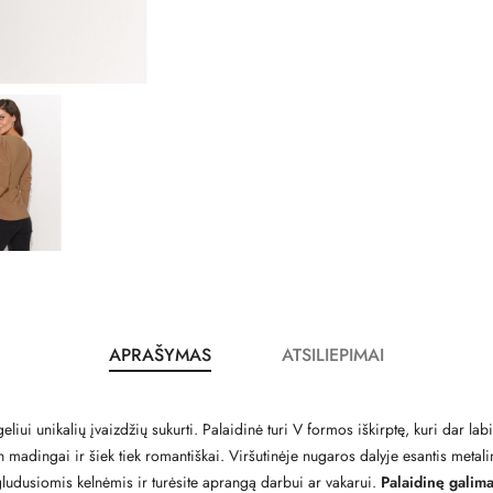
APRAŠYMAS
ATSILIEPIMAI
iui unikalių įvaizdžių sukurti. Palaidinė turi V formos iškirptę, kuri dar lab
tin madingai ir šiek tiek romantiškai. Viršutinėje nugaros dalyje esantis meta
igludusiomis kelnėmis ir turėsite aprangą darbui ar vakarui.
Palaidinę galima