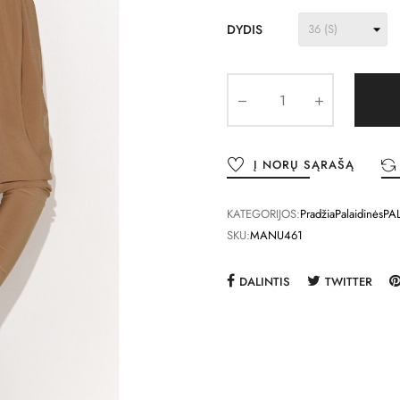
DYDIS
Į NORŲ SĄRAŠĄ
KATEGORIJOS:
Pradžia
Palaidinės
PA
SKU:
MANU461
DALINTIS
TWITTER