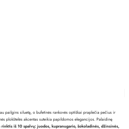
iau pailgins siluetą, o bufetinės rankovės optiškai praplečia pečius ir
linės plokštelės akcentas suteikia papildomos elegancijos. Palaidinę
 rinktis iš 10 spalvų: juodos, kupranugario, šokoladinės, džinsinės,