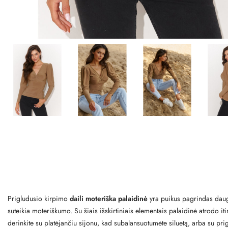
Prigludusio kirpimo
daili moteriška palaidinė
yra puikus pagrindas daugel
suteikia moteriškumo. Su šiais išskirtiniais elementais palaidinė atrodo i
derinkite su platėjančiu sijonu, kad subalansuotumėte siluetą, arba su pr