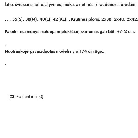
latte, šviesiai smėlio, alyvinės, moka, avietinės ir raudonos. Turėdami 
.
. .
36(S)
.
38(M)
.
40(L)
.
42(XL)
. . Krūtinės plotis. 2x38. 2x40. 2x42
Pateikti matmenys matuojami plokščiai, skirtumas gali būti +/- 2 cm.
.
Nuotraukoje pavaizduotas modelis yra 174 cm ūgio.
.
Komentarai (0)