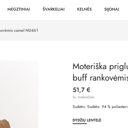
MEGZTINIAI
ŠVARKELIAI
KELNĖS
SIJONAI
ankovėmis camel NU461
Moteriška prigl
buff rankovėm
51,7 €
Su mokesčiais
Sudėtis: Sudėtis: 94 % poliesteri
DYDŽIŲ LENTELĖ