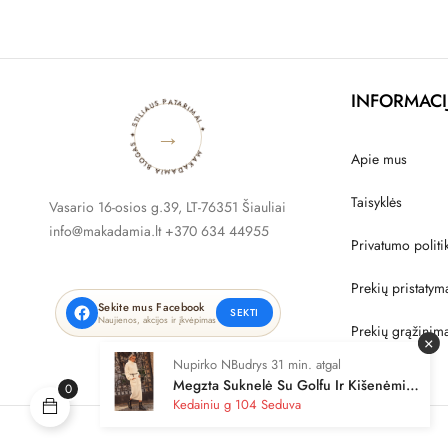
MAKADAMIA BLOGAS ✦ STILIAUS PATARIMAI ✦
INFORMACI
→
Apie mus
Taisyklės
Vasario 16-osios g.39, LT-76351 Šiauliai
info@makadamia.lt +370 634 44955
Privatumo politi
Prekių pristatym
Sekite mus Facebook
SEKTI
Naujienos, akcijos ir įkvėpimas
Prekių grąžinim
×
Nupirko NBudrys 31 min. atgal
Megzta Suknelė Su Golfu Ir Kišenėmis
0
Kreminė S105
Kedainiu g 104 Seduva