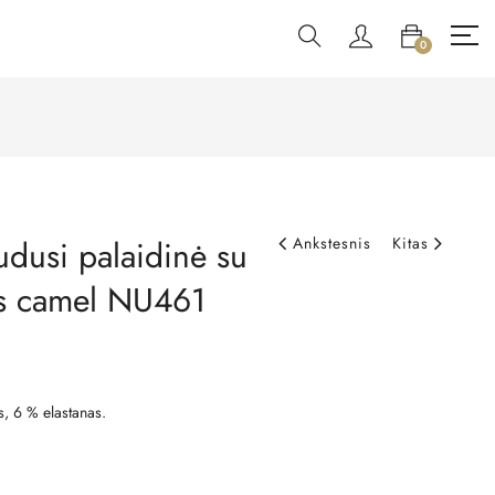
0
udusi palaidinė su
Ankstesnis
Kitas
is camel NU461
s, 6 % elastanas.