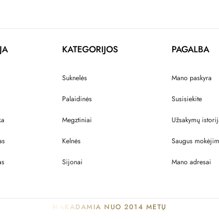
JA
KATEGORIJOS
PAGALBA
Suknelės
Mano paskyra
Palaidinės
Susisiekite
ka
Megztiniai
Užsakymų istorij
as
Kelnės
Saugus mokėji
as
Sijonai
Mano adresai
MAKADAMIA NUO 2014 METŲ