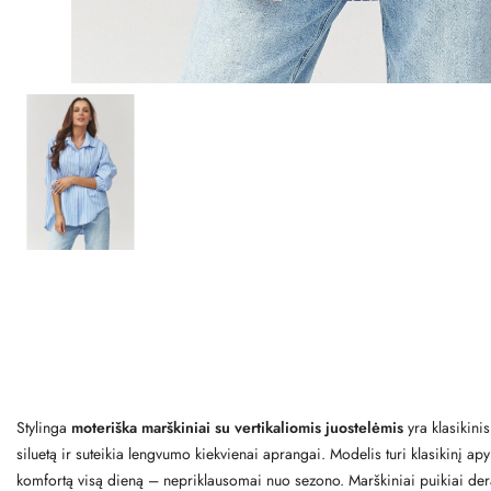
Stylinga
moteriška marškiniai su vertikaliomis juostelėmis
yra klasikini
siluetą ir suteikia lengvumo kiekvienai aprangai. Modelis turi klasikinį apy
komfortą visą dieną – nepriklausomai nuo sezono. Marškiniai puikiai der