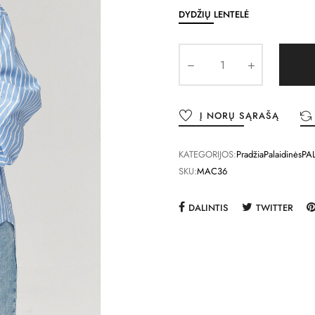
DYDŽIŲ LENTELĖ
Į NORŲ SĄRAŠĄ
KATEGORIJOS:
Pradžia
Palaidinės
PA
SKU:
MAC36
DALINTIS
TWITTER