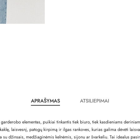
APRAŠYMAS
ATSILIEPIMAI
s garderobo elementas, puikiai tinkantis tiek biuro, tiek kasdieniams derinia
kaklę, laisvesnį, patogų kirpimą ir ilgas rankoves, kurias galima dėvėti laisv
a su džinsais, medžiaginėmis kelnėmis, sijonu ar švarkeliu. Tai idealus pas