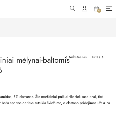
0
iniai mėlynai-baltomis
Ankstesnis
Kitas
6
idas, 3% elastanas. Šie marškiniai puikiai tiks tiek kasdienai, tiek
 balta spalvos derinys suteikia šviežumo, o elastano pridėjimas užtikrina