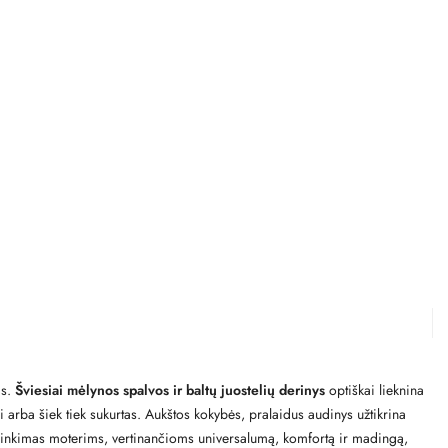
ms.
Šviesiai mėlynos spalvos ir baltų juostelių derinys
optiškai lieknina
ai arba šiek tiek sukurtas. Aukštos kokybės, pralaidus audinys užtikrina
irinkimas moterims, vertinančioms universalumą, komfortą ir madingą,