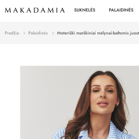
SUKNELĖS
PALAIDINĖS
Pradžia
Palaidinės
Moteriški marškiniai mėlynai-baltomis juo