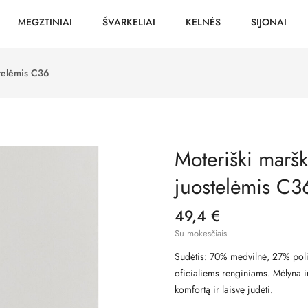
MEGZTINIAI
ŠVARKELIAI
KELNĖS
SIJONAI
stelėmis C36
Moteriški maršk
juostelėmis C3
49,4 €
Su mokesčiais
Sudėtis: 70% medvilnė, 27% poliam
oficialiems renginiams. Mėlyna ir
komfortą ir laisvę judėti.