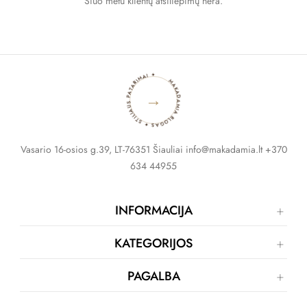
Šiuo metu klientų atsiliepimų nėra.
MAKADAMIA BLOGAS ✦ STILIAUS PATARIMAI ✦
→
Vasario 16-osios g.39, LT-76351 Šiauliai info@makadamia.lt +370
634 44955
INFORMACIJA
KATEGORIJOS
PAGALBA