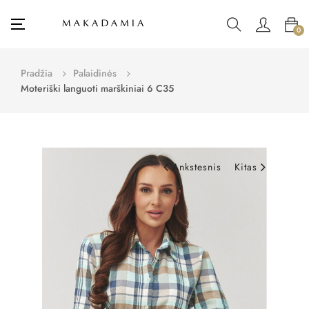
Toggle
☰
0
navigation
Pradžia
Palaidinės
Moteriški languoti marškiniai 6 C35
Ankstesnis
Kitas