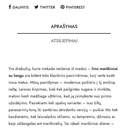
DALINTIS
TWITTER
PINTEREST
APRAŠYMAS
ATSILIEPIMAI
Yra drabužių, kurie niekada neišeina iš mados –
lino marškiniai
su langu
yra būtent toks klasikinis pasirinkimas, kurį verta turėti
visus metus. Mūsų pasiūlymas – modernus požiūris į šį amžiną
raštą. Laisvas kirpimas, šiek tiek pailgintas nugara ir minkšta,
maloni liesti medžiaga užtikrins, kad ją įsimylėsite nuo pirmo
užsidėjimo. Pasiekiami keli spalvų variantai – nuo šiltų,
pavasarinių tonų iki santūriau atrodantis versijų – puikiai tiks tiek
kasdienėms, tiek laisvalaikio stiliams: su tamprėmis, džinsais ar
kaip uždangalas ant marškinėlių. Tai ideali marškiniai dienai –