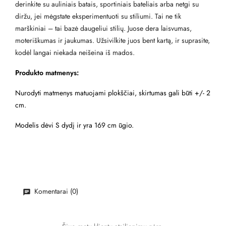
derinkite su auliniais batais, sportiniais bateliais arba netgi su
diržu, jei mėgstate eksperimentuoti su stiliumi. Tai ne tik
marškiniai – tai bazė daugeliui stilių. Juose dera laisvumas,
moteriškumas ir jaukumas. Užsivilkite juos bent kartą, ir suprasite,
kodėl langai niekada neišeina iš mados.
Produkto matmenys:
Nurodyti matmenys matuojami plokščiai, skirtumas gali būti +/- 2
cm.
Modelis dėvi S dydį ir yra 169 cm ūgio.
Komentarai (0)