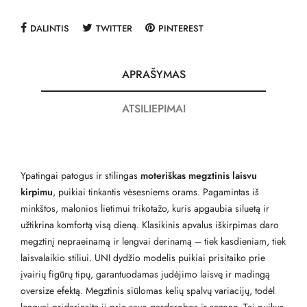
DALINTIS
TWITTER
PINTEREST
APRAŠYMAS
ATSILIEPIMAI
Ypatingai patogus ir stilingas
moteriškas megztinis laisvu
kirpimu
, puikiai tinkantis vėsesniems orams. Pagamintas iš
minkštos, malonios lietimui trikotažo, kuris apgaubia siluetą ir
užtikrina komfortą visą dieną. Klasikinis apvalus iškirpimas daro
megztinį nepraeinamą ir lengvai derinamą – tiek kasdieniam, tiek
laisvalaikio stiliui. UNI dydžio modelis puikiai prisitaiko prie
įvairių figūrų tipų, garantuodamas judėjimo laisvę ir madingą
oversize efektą. Megztinis siūlomas kelių spalvų variacijų, todėl