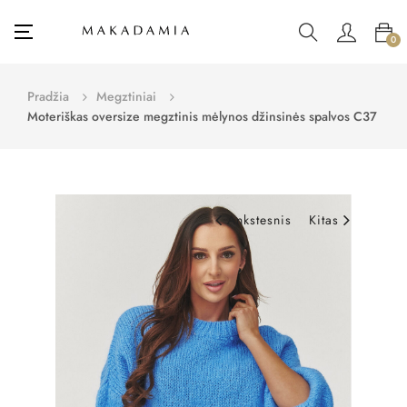
Toggle
☰
0
navigation
Pradžia
Megztiniai
Moteriškas oversize megztinis mėlynos džinsinės spalvos C37
Ankstesnis
Kitas