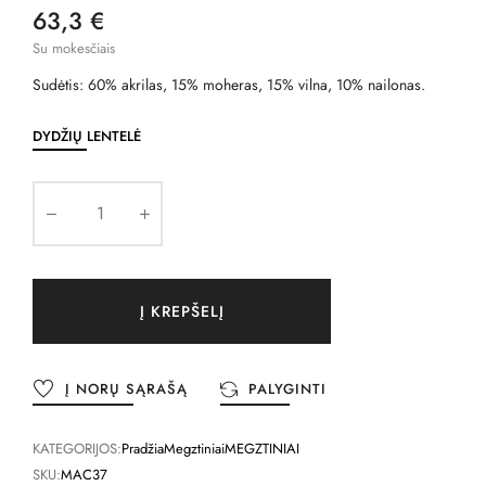
63,3 €
Su mokesčiais
Sudėtis: 60% akrilas, 15% moheras, 15% vilna, 10% nailonas.
DYDŽIŲ LENTELĖ
Į KREPŠELĮ
Į NORŲ SĄRAŠĄ
PALYGINTI
KATEGORIJOS:
Pradžia
Megztiniai
MEGZTINIAI
SKU:
MAC37