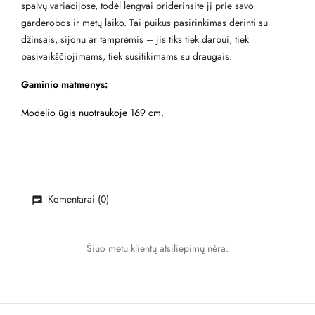
spalvų variacijose, todėl lengvai priderinsite jį prie savo
garderobos ir metų laiko. Tai puikus pasirinkimas derinti su
džinsais, sijonu ar tamprėmis – jis tiks tiek darbui, tiek
pasivaikščiojimams, tiek susitikimams su draugais.
Gaminio matmenys:
Modelio ūgis nuotraukoje 169 cm.
Komentarai (0)
Šiuo metu klientų atsiliepimų nėra.