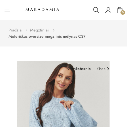
Toggle
☰
0
navigation
Pradžia
Megztiniai
Moteriškas oversize megztinis mėlynas C37
Ankstesnis
Kitas