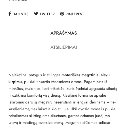
DALINTIS
TWITTER
PINTEREST
APRAŠYMAS
ATSILIEPIMAI
Neįtikėtinai patogus ir stilingas
moteriškas megztinis laisvu
kirpimu
, puikiai tinkantis vėsesniems orams. Pagamintas iš
minkštos, malonios liesti trikotažo, kuris švelniai apgaubia siluetą
ir užtikrina komfortą visą dieną. Klasikinė forma su apvaliu
iškirpimu daro šį megztinį nesenstantį ir lengvai derinamą – tiek
kasdieniame, tiek laisvalaikio stiliuje. UNI dydžio modelis puikiai
pritaikomas skirtingiems siluetams, garantuodamas judėjimo
laisvę ir madingą oversize efektą. Megztinis siūlomas keliose