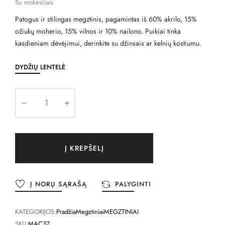
Su mokesčiais
Patogus ir stilingas megztinis, pagamintas iš 60% akrilo, 15%
ožiukų moherio, 15% vilnos ir 10% nailono. Puikiai tinka
kasdieniam dėvėjimui, derinkite su džinsais ar kelnių kostiumu.
DYDŽIŲ LENTELĖ
Į KREPŠELĮ
Į NORŲ SĄRAŠĄ
PALYGINTI
KATEGORIJOS:
Pradžia
Megztiniai
MEGZTINIAI
SKU:
MAC37