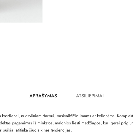
APRAŠYMAS
ATSILIEPIMAI
tis kasdienai, nuotoliniam darbui, pasivaikščiojimams ar kelionėms. Komple
ektas pagamintas iš minkštos, malonios liesti medžiagos, kuri gerai priglun
r puikiai atitinka šiuolaikines tendencijas.