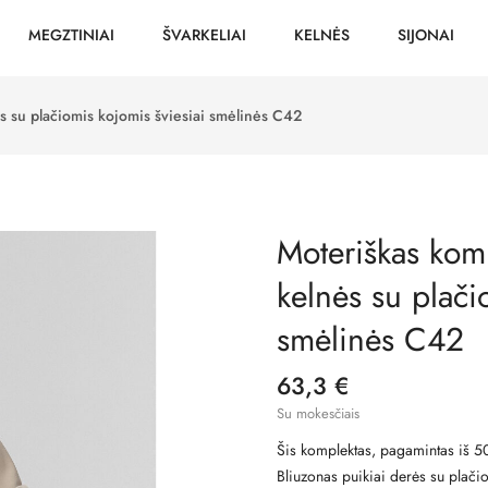
MEGZTINIAI
ŠVARKELIAI
KELNĖS
SIJONAI
ės su plačiomis kojomis šviesiai smėlinės C42
Moteriškas komp
kelnės su plači
smėlinės C42
63,3 €
Su mokesčiais
Šis komplektas, pagamintas iš 50%
Bliuzonas puikiai derės su plačio