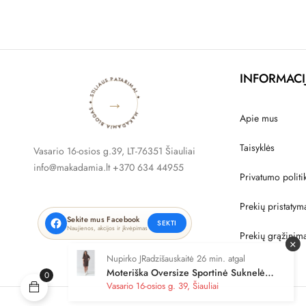
MAKADAMIA BLOGAS ✦ STILIAUS PATARIMAI ✦
INFORMACI
→
Apie mus
Taisyklės
Vasario 16-osios g.39, LT-76351 Šiauliai
info@makadamia.lt +370 634 44955
Privatumo politi
Prekių pristatym
Sekite mus Facebook
SEKTI
Naujienos, akcijos ir įkvėpimas
Prekių grąžinim
×
Nupirko JRadzišauskaitė 26 min. atgal
Moteriška Oversize Sportinė Suknelė
0
Trumpomis Rankovėmis Tamsiai
Vasario 16-osios g. 39, Šiauliai
Šokoladinė M920