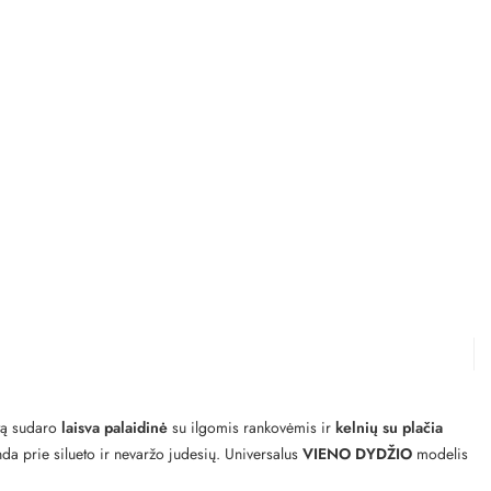
ktą sudaro
laisva palaidinė
su ilgomis rankovėmis ir
kelnių su plačia
da prie silueto ir nevaržo judesių. Universalus
VIENO DYDŽIO
modelis