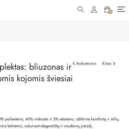
0
lektas: bliuzonas ir
Ankstesnis
Kitas
omis kojomis šviesiai
 poliesterio, 45% viskozės ir 5% elastano, užtikrina komfortą ir stilių.
mis kelnėmis, sukuriant elegantišką ir modernų įvaizdį.