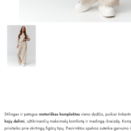
Stilingas ir patogus
moteriškas komplektas
vieno dydžio, puikiai tinkan
kojų dalimi
, užtikrinančių maksimalų komfortą ir madingą išvaizdą. Kompl
prisitaiko prie skirtingų figūrų tipų. Pasirinktos spalvos suteikia gaivumo i