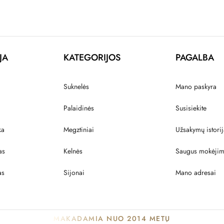
JA
KATEGORIJOS
PAGALBA
Suknelės
Mano paskyra
Palaidinės
Susisiekite
ka
Megztiniai
Užsakymų istorij
as
Kelnės
Saugus mokėji
as
Sijonai
Mano adresai
MAKADAMIA NUO 2014 METŲ