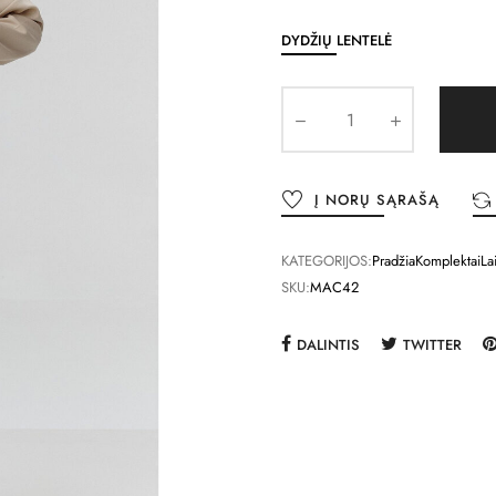
DYDŽIŲ LENTELĖ
Į NORŲ SĄRAŠĄ
KATEGORIJOS:
Pradžia
Komplektai
La
SKU:
MAC42
DALINTIS
TWITTER