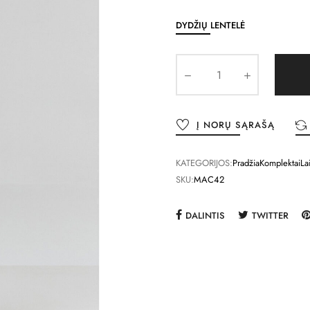
DYDŽIŲ LENTELĖ
Į NORŲ SĄRAŠĄ
KATEGORIJOS:
Pradžia
Komplektai
La
SKU:
MAC42
DALINTIS
TWITTER