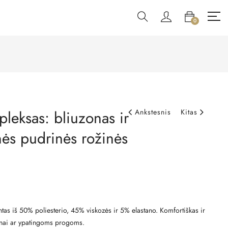
0
leksas: bliuzonas ir
Ankstesnis
Kitas
nės pudrinės rožinės
tas iš 50% poliesterio, 45% viskozės ir 5% elastano. Komfortiškas ir
enai ar ypatingoms progoms.