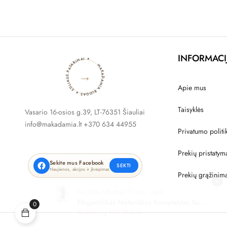
MAKADAMIA BLOGAS ✦ STILIAUS PATARIMAI ✦
INFORMACI
→
Apie mus
Taisyklės
Vasario 16-osios g.39, LT-76351 Šiauliai
info@makadamia.lt +370 634 44955
Privatumo politi
Prekių pristatym
Sekite mus Facebook
SEKTI
Naujienos, akcijos ir įkvėpimas
Prekių grąžinim
×
Nupirko NBudrys 32 min. atgal
Elegantiškas Moteriškas Komplektas Su
0
Laisva Palaidine Ir Plačiomis Kelnėmis
Kedainiu g 104 Seduva
Šokoladinės Spalvos C54