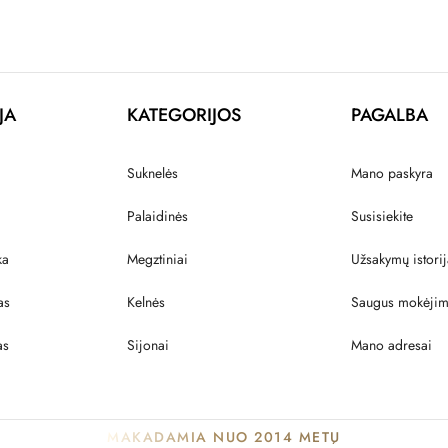
JA
KATEGORIJOS
PAGALBA
Suknelės
Mano paskyra
Palaidinės
Susisiekite
ka
Megztiniai
Užsakymų istorij
as
Kelnės
Saugus mokėji
as
Sijonai
Mano adresai
MAKADAMIA NUO 2014 METŲ