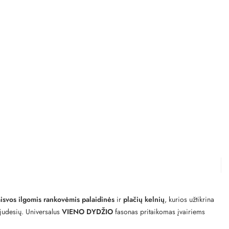
aisvos ilgomis rankovėmis palaidinės
ir
plačių kelnių
, kurios užtikrina
 judesių. Universalus
VIENO DYDŽIO
fasonas pritaikomas įvairiems