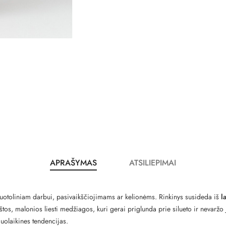
APRAŠYMAS
ATSILIEPIMAI
, nuotoliniam darbui, pasivaikščiojimams ar kelionėms. Rinkinys susideda iš
l
s, malonios liesti medžiagos, kuri gerai priglunda prie silueto ir nevaržo
iuolaikines tendencijas.