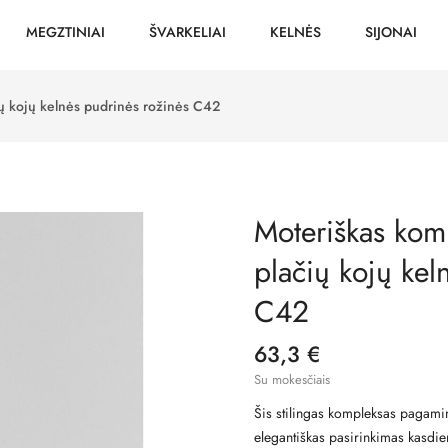
MEGZTINIAI
ŠVARKELIAI
KELNĖS
SIJONAI
ių kojų kelnės pudrinės rožinės C42
Moteriškas komp
plačių kojų kel
C42
63,3 €
Su mokesčiais
Šis stilingas kompleksas pagamin
elegantiškas pasirinkimas kasdi