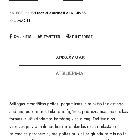
KATEGORIJOS:
Pradžia
Palaidinės
PALAIDINĖS
SKU:
MAC11
DALINTIS
TWITTER
PINTEREST
APRAŠYMAS
ATSILIEPIMAI
Stilingas moteriškas golfas, pagamintas iš minkšto ir elastingo
audinio, puikiai prisitaiko prie figūros, pabrėždamas moteriškas
formas ir užtikrindamas komfortą visą dieną. Dėl švelnios
viskozės jis yra malonus liesti ir pralaidus orui, o elastano
priemaiša garantuoja, kad golfas puikiai priglunda prie kūno ir