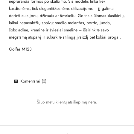
nepraranda formos po skalbimo. Šis modelis tinka tiek
kasdienėms, tiek elegantiškesnėms stilizacijoms – jį galima
derinti su sijonu, džinsais ar švarkeliu. Golfas siūlomas klasikinių,
laikui nepavaldžių spalvų: smėlio melanžas, bordo, juoda,
šokoladinė, kreminė ir šviesiai smėlinė – išsirinkite savo
mėgstamą atspalvį ir sukurkite stilingą įvaizdį bet kokiai progai.
Golfas M123
Komentarai (0)
Šiuo metu klientų atsiliepimų nėra.