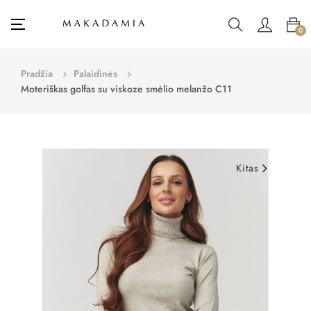
Toggle
☰
0
navigation
Pradžia
Palaidinės
Moteriškas golfas su viskoze smėlio melanžo C11
Kitas