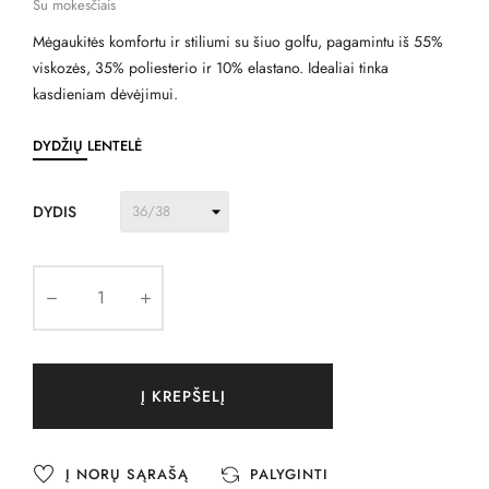
Su mokesčiais
Mėgaukitės komfortu ir stiliumi su šiuo golfu, pagamintu iš 55%
viskozės, 35% poliesterio ir 10% elastano. Idealiai tinka
kasdieniam dėvėjimui.
DYDŽIŲ LENTELĖ
DYDIS
Į KREPŠELĮ
Į NORŲ SĄRAŠĄ
PALYGINTI