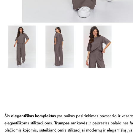
Šis
elegantiškas komplektas
yra puikus pasirinkimas pavasario ir vasar
elegantiškoms stilizacijoms.
Trumpas rankovės
ir paprastas palaidinės f
plačiomis kojomis, suteikiančiomis stilizacijai modernų ir elegantišką įv