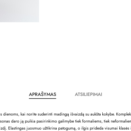
APRAŠYMAS
ATSILIEPIMAI
os dienoms, kai norite suderinti madingą išvaizdą su aukšta kokybe. Komple
asonas daro ją puikia pasirinkimo galimybe tiek formaliems, tiek neformali
aizdį. Elastingas juosmuo užtikrina patogumą, o ilgis prideda visumai klasės 