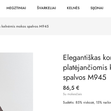
MEGZTINIAI
ŠVARKELIAI
KELNĖS
SIJONAI
is kelnėmis mokos spalvos M945
Elegantiškas ko
platėjančiomis
spalvos M945
86,5 €
Su mokesčiais
Sudėtis: 85% viskozė, 15% nailo