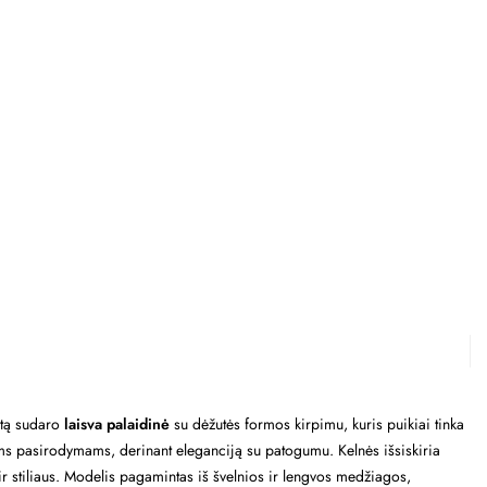
ktą sudaro
laisva palaidinė
su dėžutės formos kirpimu, kuris puikiai tinka
ems pasirodymams, derinant eleganciją su patogumu. Kelnės išsiskiria
ir stiliaus. Modelis pagamintas iš švelnios ir lengvos medžiagos,