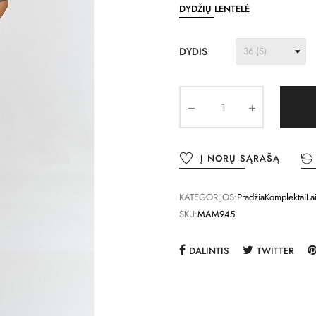
DYDŽIŲ LENTELĖ
DYDIS
Į NORŲ SĄRAŠĄ
KATEGORIJOS:
Pradžia
Komplektai
La
SKU:
MAM945
DALINTIS
TWITTER