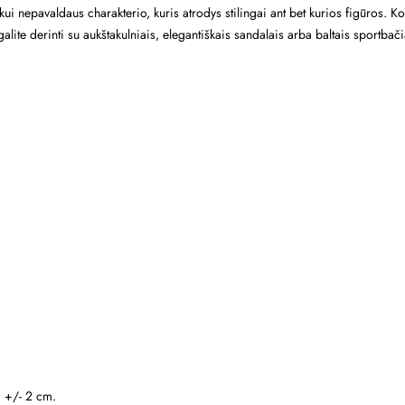
aikui nepavaldaus charakterio, kuris atrodys stilingai ant bet kurios figūros
galite derinti su aukštakulniais, elegantiškais sandalais arba baltais sportbači
i +/- 2 cm.