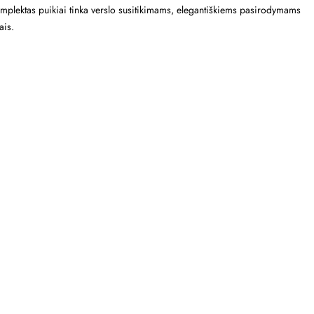
. Komplektas puikiai tinka verslo susitikimams, elegantiškiems pasirodymams
ais.