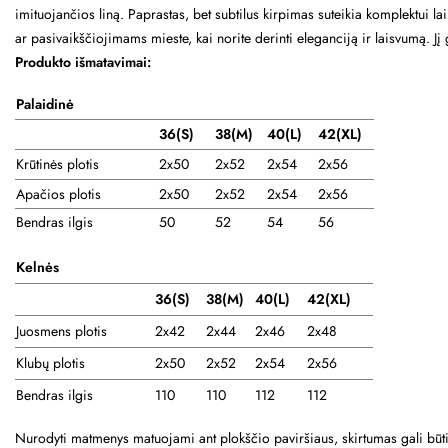
imituojančios liną. Paprastas, bet subtilus kirpimas suteikia komplektui l
ar pasivaikščiojimams mieste, kai norite derinti eleganciją ir laisvumą. Jį 
Produkto išmatavimai:
Palaidinė
36(S)
38
(M)
40(L)
42(XL)
Krūtinės plotis
2x50
2x52
2x54
2x56
Apačios plotis
2x50
2x52
2x54
2x56
Bendras ilgis
50
52
54
56
Kelnės
36(S)
38(M)
40(L)
42(XL)
Juosmens plotis
2x42
2x44
2x46
2x48
Klubų plotis
2x50
2x52
2x54
2x56
Bendras ilgis
110
110
112
112
Nurodyti matmenys matuojami ant plokščio paviršiaus, skirtumas gali būt