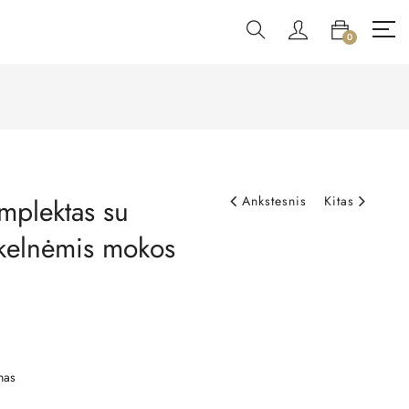
0
mplektas su
Ankstesnis
Kitas
 kelnėmis mokos
nas