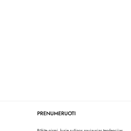
PRENUMERUOTI
Būkite pirmi, kurie sužinos naujausias tendencijas,