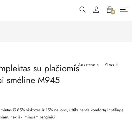
0
mplektas su plačiomis
Ankstesnis
Kitas
iai smėline M945
intas iš 85% viskozės ir 15% nailono, užtikrinantis komfortą ir stilingą
eniam, tiek iškilmingam renginiui.