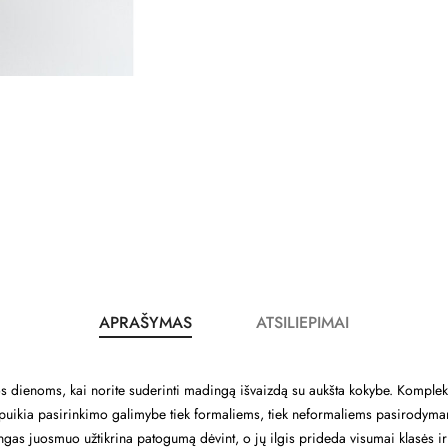
APRAŠYMAS
ATSILIEPIMAI
os dienoms, kai norite suderinti madingą išvaizdą su aukšta kokybe. Komple
 puikia pasirinkimo galimybe tiek formaliems, tiek neformaliems pasirodymam
tingas juosmuo užtikrina patogumą dėvint, o jų ilgis prideda visumai klasės i