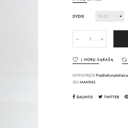
DYDIS
Į NORŲ SĄRAŠĄ
KATEGORIJOS:
Pradžia
Komplektai
La
SKU:
MAM945
DALINTIS
TWITTER