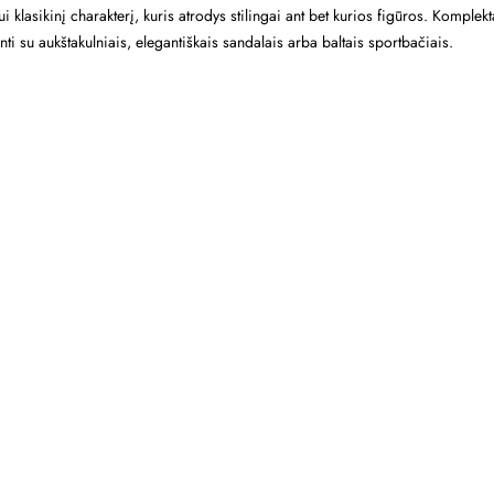
tui klasikinį charakterį, kuris atrodys stilingai ant bet kurios figūros. Kompl
inti su aukštakulniais, elegantiškais sandalais arba baltais sportbačiais.