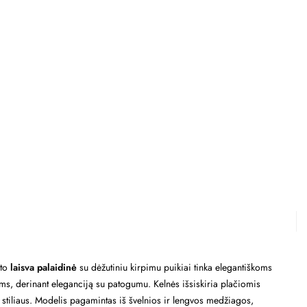
kto
laisva palaidinė
su dėžutiniu kirpimu puikiai tinka elegantiškoms
s, derinant eleganciją su patogumu. Kelnės išsiskiria plačiomis
r stiliaus. Modelis pagamintas iš švelnios ir lengvos medžiagos,