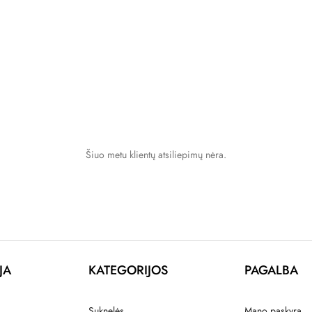
Šiuo metu klientų atsiliepimų nėra.
JA
KATEGORIJOS
PAGALBA
Suknelės
Mano paskyra