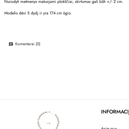
Nurodyti matmenys matuojami plokščiai, skirtumas gali būti +/- 2 cm.
Modelis dėvi S dydį ir yra 174 cm ūgio.
Komentarai (0)
MAKADAMIA BLOGAS ✦ STILIAUS PATARIMAI ✦
INFORMACI
→
Apie mus