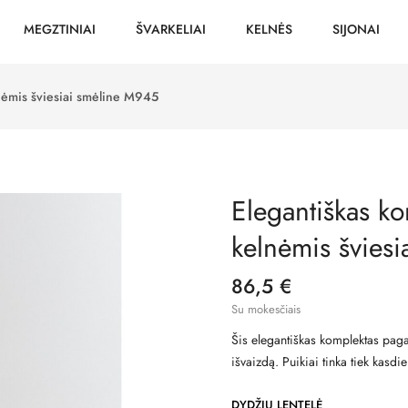
MEGZTINIAI
ŠVARKELIAI
KELNĖS
SIJONAI
nėmis šviesiai smėline M945
Elegantiškas ko
kelnėmis švies
86,5 €
Su mokesčiais
Šis elegantiškas komplektas pagam
išvaizdą. Puikiai tinka tiek kasdi
DYDŽIŲ LENTELĖ