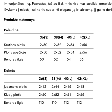
imituojančios liną. Paprastas, tačiau išskirtinis kirpimas suteikia komplek
išvykoms į miestą, kai norite suderinti eleganciją ir laisvumą. Jį galite der
Produkto matmenys:
Palaidinė
36(S)
38
(M)
40(L)
42(XL)
Krūtinės plotis
2x50
2x52
2x54
2x56
Plotis apačioje
2x50
2x52
2x54
2x56
Bendras ilgis
50
52
54
56
Kelnės
36(S)
38(M)
40(L)
42(XL)
Juosmens plotis
2x42
2x44
2x46
2x48
Klubų plotis
2x50
2x52
2x54
2x56
Bendras ilgis
110
110
112
112