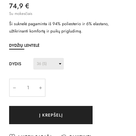
74,9 €
Su mokesčiais
Ši suknelė pagaminta iš 94% poliesterio ir 6% elastano,
užtikrinanti komfortą ir puikų prigludimą.
DYDŽIŲ LENTELĖ
DYDIS
Į KREPŠELĮ