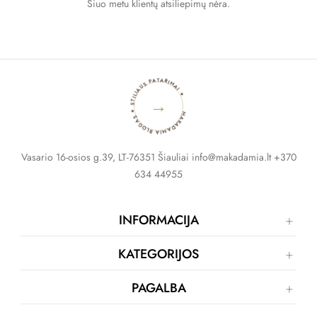
Šiuo metu klientų atsiliepimų nėra.
MAKADAMIA BLOGAS ✦ STILIAUS PATARIMAI ✦
→
Vasario 16-osios g.39, LT-76351 Šiauliai info@makadamia.lt +370
634 44955
INFORMACIJA
KATEGORIJOS
PAGALBA