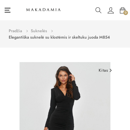
Toggle
☰
0
navigation
Pradžia
Suknelės
Elegantiška suknelė su klostėmis ir skeltuku juoda M854
Kitas