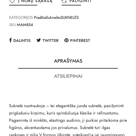
Į NORŲ SĄRAŠĄ
PALYGINTI
KATEGORIJOS:
Pradžia
Suknelės
SUKNELĖS
SKU:
MAM854
DALINTIS
TWITTER
PINTEREST
APRAŠYMAS
ATSILIEPIMAI
Suknelė nuotraukoje – tai elegantiška juoda suknelė, pasižyminti
prigludusiu kirpimu, kuris spinduliuoja klasika ir rafinuotumu.
Pagaminta iš minkšto, elastingo audinio, ji puikiai pritaikoma prie
figūros, akcentuodama jos privalumus. Suknelė turi ilgas
rankoves ir gilią V formos iškirptę, suteikiančią jai jausmingumo.