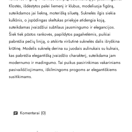
Klostės, išdėstytos palei liemenį ir klubus, modeliuoja figūrą,
suteikdamos jai liekną, moterišką siluetą. Suknelės ilgis siekia
kulkšnis, o įspūdingas skeltukas priekyje atidengia koją,
suteikdamas įvaizdžiui subtilaus jausmingumo ir elegancijos.
Šiek tiek pūstos rankovės, papildytos pagalvėlėmis, puikiai
pabrėžia pečių liniją, o atskirta viršutinė suknelės dalis išryškina
krūtinę. Modelis suknelę derina su juodais aulinukais su kulnais,
kas pabrėžia elegantišką įvaizdžio charakterį, suteikdama jam
modernumo ir madingumo. Tai puikus pasirinkimas vakariniams
pasivaikščiojimams, iškilmingoms progoms ar elegantiškiems
susitikimams.
Komentarai (0)