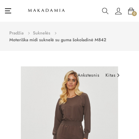
Toggle
☰
0
navigation
Pradžia
Suknelės
Moteriška midi suknelė su guma šokoladinė M842
Ankstesnis
Kitas