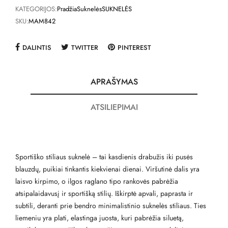
KATEGORIJOS:
Pradžia
Suknelės
SUKNELĖS
SKU:
MAM842
DALINTIS
TWITTER
PINTEREST
APRAŠYMAS
ATSILIEPIMAI
Sportiško stiliaus suknelė – tai kasdienis drabužis iki pusės
blauzdų, puikiai tinkantis kiekvienai dienai. Viršutinė dalis yra
laisvo kirpimo, o ilgos raglano tipo rankovės pabrėžia
atsipalaidavusį ir sportišką stilių. Iškirptė apvali, paprasta ir
subtili, deranti prie bendro minimalistinio suknelės stiliaus. Ties
liemeniu yra plati, elastinga juosta, kuri pabrėžia siluetą,