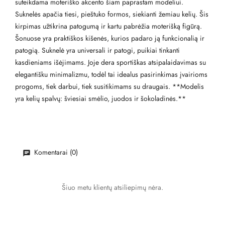
suteikdama moteriško akcento šiam paprastam modeliui.
Suknelės apačia tiesi, pieštuko formos, siekianti žemiau kelių. Šis
kirpimas užtikrina patogumą ir kartu pabrėžia moterišką figūrą.
Šonuose yra praktiškos kišenės, kurios padaro ją funkcionalią ir
patogią. Suknelė yra universali ir patogi, puikiai tinkanti
kasdieniams išėjimams. Joje dera sportiškas atsipalaidavimas su
elegantišku minimalizmu, todėl tai idealus pasirinkimas įvairioms
progoms, tiek darbui, tiek susitikimams su draugais. **Modelis
yra kelių spalvų: šviesiai smėlio, juodos ir šokoladinės.**
Komentarai (0)
Šiuo metu klientų atsiliepimų nėra.