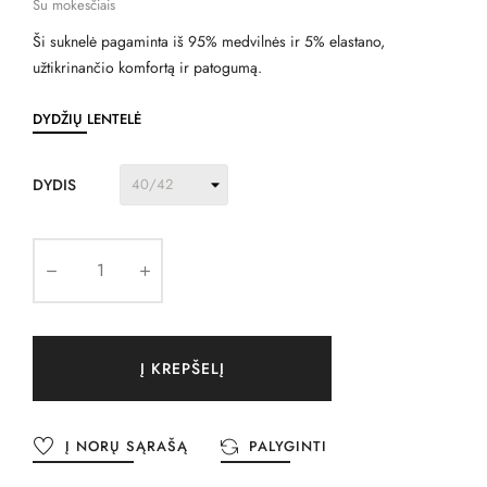
Su mokesčiais
Ši suknelė pagaminta iš 95% medvilnės ir 5% elastano,
užtikrinančio komfortą ir patogumą.
DYDŽIŲ LENTELĖ
DYDIS
Į KREPŠELĮ
Į NORŲ SĄRAŠĄ
PALYGINTI