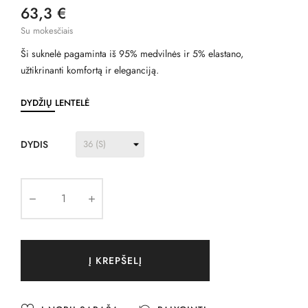
63,3 €
Su mokesčiais
Ši suknelė pagaminta iš 95% medvilnės ir 5% elastano,
užtikrinanti komfortą ir eleganciją.
DYDŽIŲ LENTELĖ
DYDIS
Į KREPŠELĮ