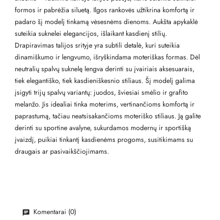
formos ir pabrėžia siluetą. Ilgos rankovės užtikrina komfortą ir
padaro šį modelį tinkamą vėsesnėms dienoms. Aukšta apykaklė
suteikia suknelei elegancijos, išlaikant kasdienį stilių.
Drapiravimas talijos srityje yra subtili detalė, kuri suteikia
dinamiškumo ir lengvumo, išryškindama moteriškas formas. Dėl
neutralių spalvų suknelę lengva derinti su įvairiais aksesuarais,
tiek elegantiško, tiek kasdieniškesnio stiliaus. Šį modelį galima
įsigyti trijų spalvų variantų: juodos, šviesiai smėlio ir grafito
melanžo. Jis idealiai tinka moterims, vertinančioms komfortą ir
paprastumą, tačiau neatsisakančioms moteriško stiliaus. Ją galite
derinti su sportine avalyne, sukurdamos modernų ir sportišką
įvaizdį, puikiai tinkantį kasdienėms progoms, susitikimams su
draugais ar pasivaikščiojimams.
Komentarai (0)