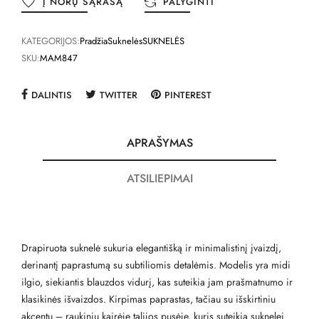
Į NORŲ SĄRAŠĄ
PALYGINTI
KATEGORIJOS:
Pradžia
Suknelės
SUKNELĖS
SKU:
MAM847
DALINTIS
TWITTER
PINTEREST
APRAŠYMAS
ATSILIEPIMAI
Drapiruota suknelė sukuria elegantišką ir minimalistinį įvaizdį,
derinantį paprastumą su subtiliomis detalėmis. Modelis yra midi
ilgio, siekiantis blauzdos vidurį, kas suteikia jam prašmatnumo ir
klasikinės išvaizdos. Kirpimas paprastas, tačiau su išskirtiniu
akcentu – raukiniu kairėje talijos pusėje, kuris suteikia suknelei