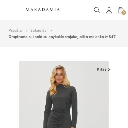
Toggle
☰
0
navigation
Pradžia
Suknelės
Drapiruota suknelė su apykakle-stojake, pilko melanžo M847
Kitas