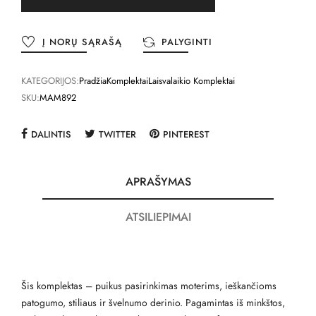
Į NORŲ SĄRAŠĄ
PALYGINTI
KATEGORIJOS:
Pradžia
Komplektai
Laisvalaikio Komplektai
SKU:
MAM892
DALINTIS
TWITTER
PINTEREST
APRAŠYMAS
ATSILIEPIMAI
Šis komplektas – puikus pasirinkimas moterims, ieškančioms
patogumo, stiliaus ir švelnumo derinio. Pagamintas iš minkštos,