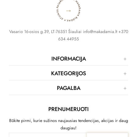
MAKADAMIA BLOGAS ✦ STILIAUS PATARIMAI ✦
→
Vasario 16-osios g.39, LT-76351 Šiauliai info@makadamia.lt +370
634 44955
INFORMACIJA
KATEGORIJOS
PAGALBA
PRENUMERUOTI
Būkite pirmi, kurie sužinos naujausias tendencijas, akcijas ir daug
daugiau!