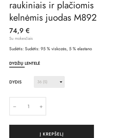
raukiniais ir plačiomis
kelnėmis juodas M892
74,9 €
Su mokesčiais
Sudėtis: Sudėtis: 95 % viskozės, 5 % elastano
DYDŽIŲ LENTELĖ
DYDIS
Į KREPŠELĮ