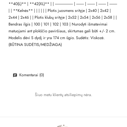
**40(L)** | **42(XL)** | | --------------------- | --------- | --------- | --------- | ---------
| | **Kelnės** | | | | | | Plotis juosmens srityje | 2x40 | 2x42 |
2x44 | 2x46 | | Plotis klubų srityje | 2x52 | 2x54 | 2x56 | 2x58 | |
Bendras ilgis | 100 | 101 | 102 | 103 | Nurodyti išmatavimai
matuojami ant plokščio paviršiaus, skirtumas gali būti +/- 2 cm.
Modelis dėvi S dydį ir yra 174 cm ūgio. Sudėtis: Viskozė.
(BŪTINA SUDĖTIS/MEDŽIAGA)
Komentarai (0)
Šiuo metu klientų atsiliepimų nėra.