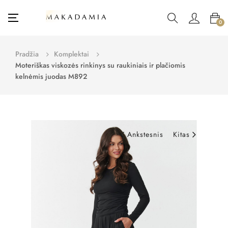
Toggle
☰
0
navigation
Pradžia
Komplektai
Moteriškas viskozės rinkinys su raukiniais ir plačiomis
kelnėmis juodas M892
Ankstesnis
Kitas