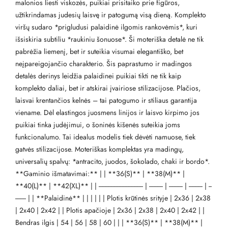
malonios liesti viskozės, puikiai prisitaiko prie figūros,
užtikrindamas judesių laisvę ir patogumą visą dieną. Komplekto
viršų sudaro *prigludusi palaidinė ilgomis rankovėmis*, kuri
išsiskiria subtiliu *raukiniu šonuose*. Ši moteriška detalė ne tik
pabrėžia liemenį, bet ir suteikia visumai elegantiško, bet
neįpareigojančio charakterio. Šis paprastumo ir madingos
detalės derinys leidžia palaidinei puikiai tikti ne tik kaip
komplekto daliai, bet ir atskirai įvairiose stilizacijose. Plačios,
laisvai krentančios kelnės – tai patogumo ir stiliaus garantija
viename. Dėl elastingos juosmens linijos ir laisvo kirpimo jos
puikiai tinka judėjimui, o šoninės kišenės suteikia joms
funkcionalumo. Tai idealus modelis tiek dėvėti namuose, tiek
gatvės stilizacijose. Moteriškas komplektas yra madingų,
universalių spalvų: *antracito, juodos, šokolado, chaki ir bordo*.
**Gaminio išmatavimai:** | | **36(S)** | **38(M)** |
**40(L)** | **42(XL)** | | ----------------------------- | --------- | --------- | --------- | --
------- | | **Palaidinė** | | | | | | Plotis krūtinės srityje | 2x36 | 2x38
| 2x40 | 2x42 | | Plotis apačioje | 2x36 | 2x38 | 2x40 | 2x42 | |
Bendras ilgis | 54 | 56 | 58 | 60 | | | **36(S)** | **38(M)** |