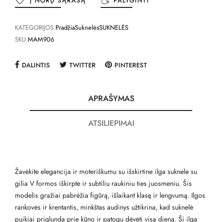
Į NORŲ SĄRAŠĄ
PALYGINTI
KATEGORIJOS:
Pradžia
Suknelės
SUKNELĖS
SKU:
MAM906
DALINTIS
TWITTER
PINTEREST
APRAŠYMAS
ATSILIEPIMAI
Žavėkite elegancija ir moteriškumu su išskirtine ilga suknele su
gilia V formos iškirpte ir subtiliu raukiniu ties juosmeniu. Šis
modelis gražiai pabrėžia figūrą, išlaikant klasę ir lengvumą. Ilgos
rankovės ir krentantis, minkštas audinys užtikrina, kad suknelė
puikiai priglunda prie kūno ir patogu dėvėti visą dieną. Ši ilga