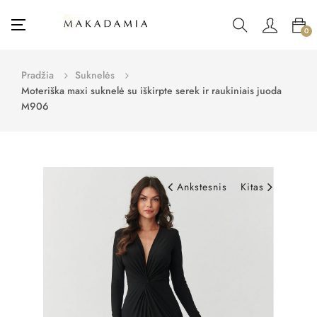
Toggle
☰
0
navigation
Pradžia
Suknelės
Moteriška maxi suknelė su iškirpte serek ir raukiniais juoda
M906
Ankstesnis
Kitas