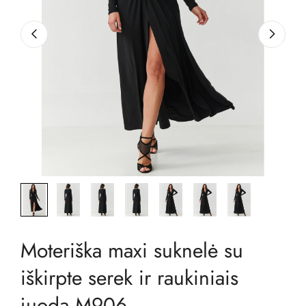
Moteriška maxi suknelė su
iškirpte serek ir raukiniais
juoda M906