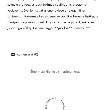
suknelė yra idealus pasirinkimas ypatingoms progoms –
vestuvėms, šventėms, vakarienei dviese ar elegantiškam
priėmimui. Raukimas ties juosmeniu optiškai lieknina figūrą, o
platėjantis sijonas su skeltuku gražiai krenta judant, sukuriant
įspūdingą efektą. Galima įsigyti **juodos** spalvos. **
Komentarai (0)
Šiuo metu klientų atsiliepimų nėra.
MAKADAMIA BLOGAS ✦ STILIAUS PATARIMAI ✦
→