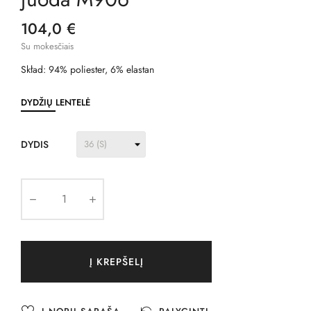
104,0 €
Su mokesčiais
Skład: 94% poliester, 6% elastan
DYDŽIŲ LENTELĖ
DYDIS
Į KREPŠELĮ