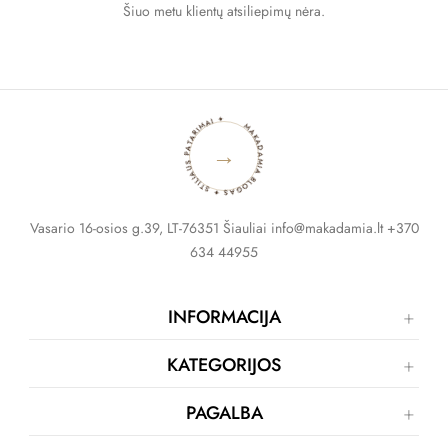
Šiuo metu klientų atsiliepimų nėra.
MAKADAMIA BLOGAS ✦ STILIAUS PATARIMAI ✦
→
Vasario 16-osios g.39, LT-76351 Šiauliai info@makadamia.lt +370
634 44955
INFORMACIJA
KATEGORIJOS
PAGALBA