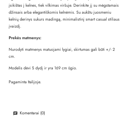
įsikištas į kelnes, tiek vilkimas viršuje. Derinkite jį su mėgstamais
džinsais arba elegantiškomis kelnėmis. Su aukštu juosmeniu
kelnių derinys sukurs madingą, minimalistinį smart casual stiliaus
įvaizdį.
Prekės matmenys:
Nurodyti matmenys matuojami lygiai, skirtumas gali būti +/- 2
cm.
Modelis dėvi S dydį ir yra 169 cm ūgio.
Pagaminta Italijoje.
Komentarai (0)