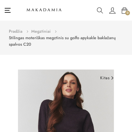
Toggle
☰
0
navigation
Pradžia
Megztiniai
Stilingas moteriškas megztinis su golfo apykakle baklažanų
spalvos C20
Kitas