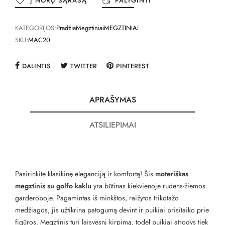
Į NORŲ SĄRAŠĄ
PALYGINTI
KATEGORIJOS:
Pradžia
Megztiniai
MEGZTINIAI
SKU:
MAC20
DALINTIS
TWITTER
PINTEREST
APRAŠYMAS
ATSILIEPIMAI
Pasirinkite klasikinę eleganciją ir komfortą! Šis
moteriškas
megztinis su golfo kaklu
yra būtinas kiekvienoje rudens-žiemos
garderoboje. Pagamintas iš minkštos, raižytos trikotažo
medžiagos, jis užtikrina patogumą dėvint ir puikiai prisitaiko prie
figūros. Megztinis turi laisvesnį kirpimą, todėl puikiai atrodys tiek