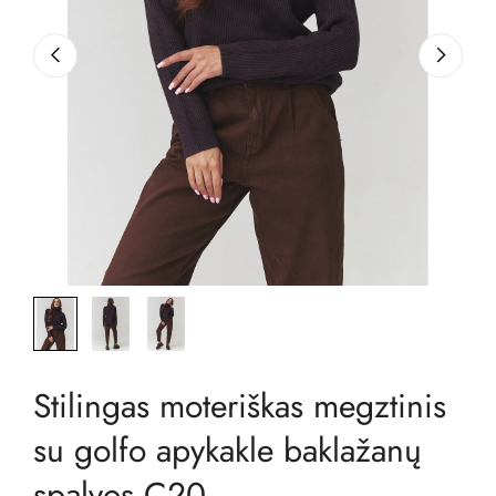
Stilingas moteriškas megztinis
su golfo apykakle baklažanų
spalvos C20