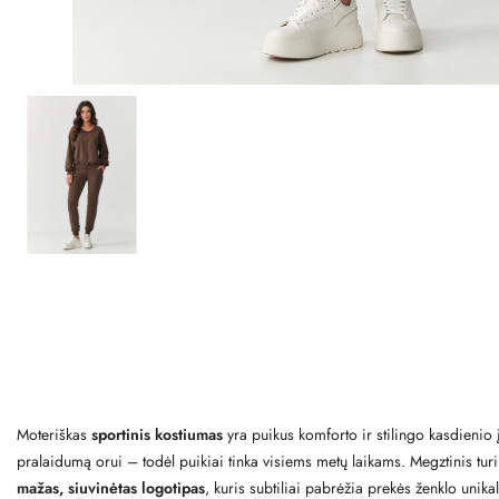
Moteriškas
sportinis kostiumas
yra puikus komforto ir stilingo kasdienio
pralaidumą orui – todėl puikiai tinka visiems metų laikams. Megztinis tur
mažas, siuvinėtas logotipas
, kuris subtiliai pabrėžia prekės ženklo unik