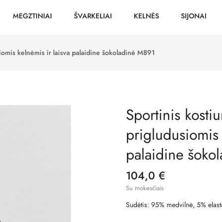
MEGZTINIAI
ŠVARKELIAI
KELNĖS
SIJONAI
siomis kelnėmis ir laisva palaidine šokoladinė M891
Sportinis kostiu
prigludusiomis 
palaidine šoko
104,0 €
Su mokesčiais
Sudėtis: 95% medvilnė, 5% elast