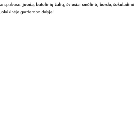
ose spalvose:
juoda, butelinių žalių, šviesiai smėlinė, bordo, šokoladinė
šiuolaikinėje garderobo dalyje!