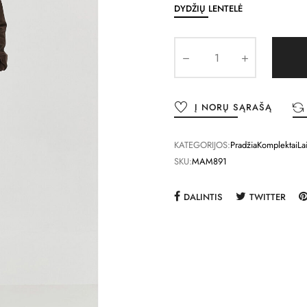
DYDŽIŲ LENTELĖ
Į NORŲ SĄRAŠĄ
KATEGORIJOS:
Pradžia
Komplektai
La
SKU:
MAM891
DALINTIS
TWITTER