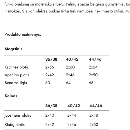
funkcionalumą su moterišku siluetu. Kelnių apačia baigiasi gumytėmis, todė
ir mokos.
Šis komplektas puikiai tinka tiek namuose, tiek miesto stiliui. M
Produkto matmenys:
Megztinis
36/38
40/42
44/46
Krūtinės plotis
2x56
2x60
2x64
Apačios plotis
2x42
2x46
2x50
Bendras ilgis
60
64
68
Kelnės
36/38
40/42
44/46
Juosmens plotis
2x40
2x44
2x48
Klubų plotis
2x42
2x46
2x50