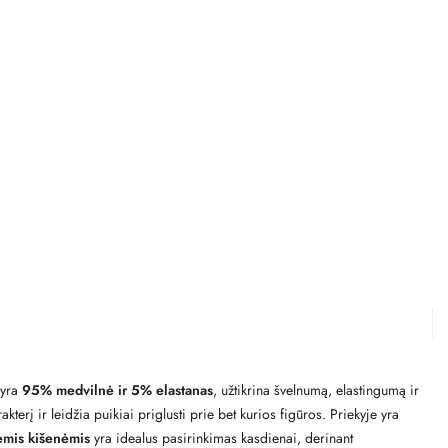
 yra
95% medvilnė ir 5% elastanas
,
užtikrina švelnumą, elastingumą ir
terį ir leidžia puikiai priglusti prie bet kurios figūros. Priekyje yra
ėmis kišenėmis
yra idealus pasirinkimas kasdienai, derinant