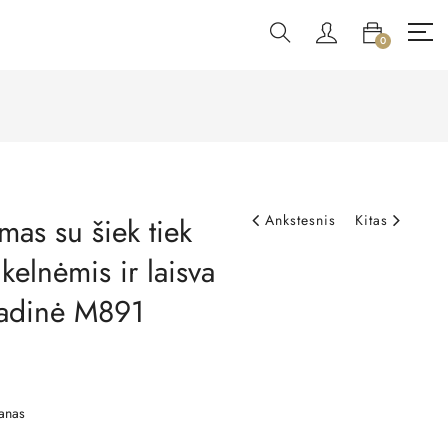
0
mas su šiek tiek
Ankstesnis
Kitas
kelnėmis ir laisva
ladinė M891
anas