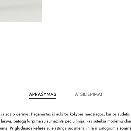
APRAŠYMAS
ATSILIEPIMAI
 įvaizdžio derinys. Pagamintas iš aukštos kokybės medžiagos, kurios sudėtis
i
laisvą, patogų kirpimą
su sumažinta pečių linija, kas suteikia modernų charak
alumą.
Prigludusios kelnės
su elastinga juosmens linija ir patogiomis
šonin