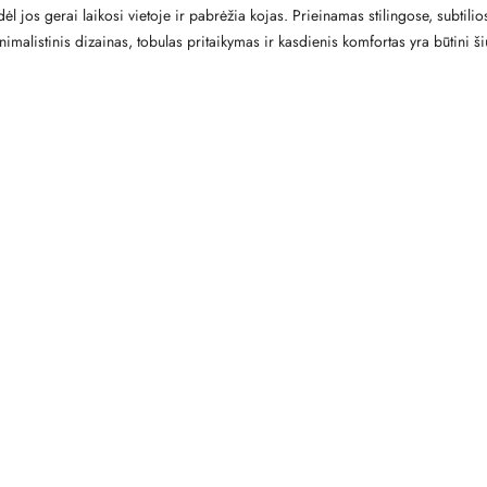
l jos gerai laikosi vietoje ir pabrėžia kojas. Prieinamas stilingose, subtili
inimalistinis dizainas, tobulas pritaikymas ir kasdienis komfortas yra būtini 