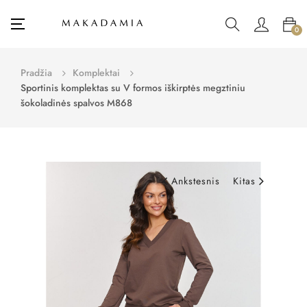
Toggle
☰
0
navigation
Pradžia
Komplektai
Sportinis komplektas su V formos iškirptės megztiniu
šokoladinės spalvos M868
Ankstesnis
Kitas