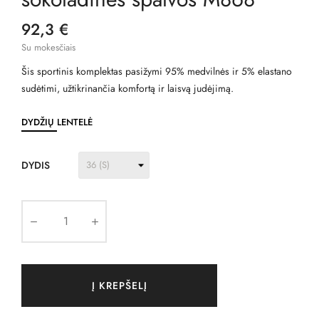
92,3 €
Su mokesčiais
Šis sportinis komplektas pasižymi 95% medvilnės ir 5% elastano
sudėtimi, užtikrinančia komfortą ir laisvą judėjimą.
DYDŽIŲ LENTELĖ
DYDIS
Į KREPŠELĮ