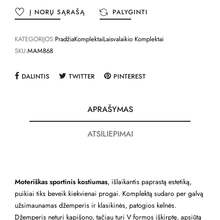
Į NORŲ SĄRAŠĄ
PALYGINTI
KATEGORIJOS:
Pradžia
Komplektai
Laisvalaikio Komplektai
SKU:
MAM868
DALINTIS
TWITTER
PINTEREST
APRAŠYMAS
ATSILIEPIMAI
Moteriškas sportinis kostiumas
, išlaikantis paprastą estetiką,
puikiai tiks beveik kiekvienai progai. Komplektą sudaro per galvą
užsimaunamas džemperis ir klasikinės, patogios kelnės.
Džemperis neturi kapišono, tačiau turi V formos iškirptę, apsiūtą