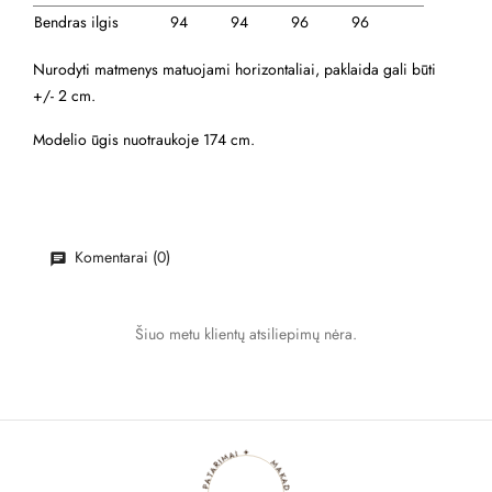
Bendras ilgis
94
94
96
96
Nurodyti matmenys matuojami horizontaliai, paklaida gali būti
+/- 2 cm.
Modelio ūgis nuotraukoje 174 cm.
Komentarai (0)
Šiuo metu klientų atsiliepimų nėra.