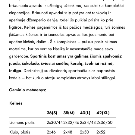
briaunuotu apvadu ir užbaigtą užlenkimu, kas suteikia komplektui
elegancijos. Briaunoti apvadai taip pat yra ant rankovių ir
apatinėje džemperio dalyje, todėl jis puikiai prisitaiko prie
figūros. Kelnės pagamintos iš tos pačios medžiagos, turi šonines
įkišamas kišenes ir briaunuotus apvadus ties juosmeniu bei
apatine klešnių dalimi. Šis komplektas – puikus pasirinkimas
moterims, kurios vertina klasiką ir nesenstančią madą savo
garderobe.
Sportinis kostiumas yra galimas šiomis spalvomis:
juoda, šokolado, šviesiai smėlio, koralų, švelniai rožinė,
indigo
. Derinkite jį su dizainerių sportbačiais ar paprastais
kedais – bet kuriuo atveju komplektas atrodys labai stilingai.
Gaminio matmenys:
Kelnės
36(S)
38(M)
40(L)
42(XL)
Liemens plotis
2x30/44
2x32/46
2x34/48
2x36/50
Klubų plotis
2x46
2x48
2x50
2x52