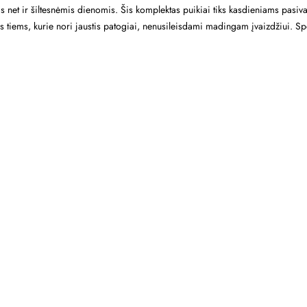
kas net ir šiltesnėmis dienomis. Šis komplektas puikiai tiks kasdieniams pas
lus tiems, kurie nori jaustis patogiai, nenusileisdami madingam įvaizdžiui. S