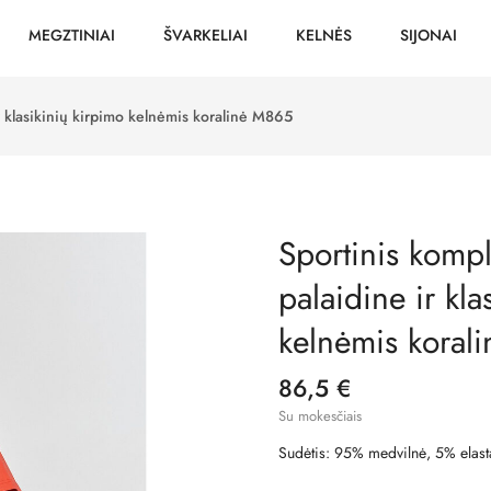
MEGZTINIAI
ŠVARKELIAI
KELNĖS
SIJONAI
ir klasikinių kirpimo kelnėmis koralinė M865
Sportinis kompl
palaidine ir kla
kelnėmis koral
86,5 €
Su mokesčiais
Sudėtis: 95% medvilnė, 5% elast