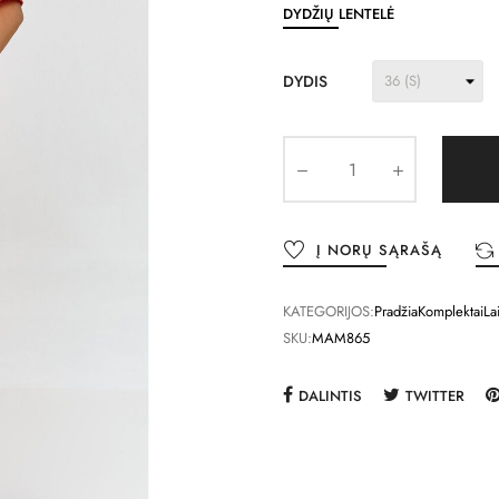
DYDŽIŲ LENTELĖ
DYDIS
Į NORŲ SĄRAŠĄ
KATEGORIJOS:
Pradžia
Komplektai
La
SKU:
MAM865
DALINTIS
TWITTER