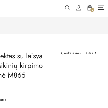
0
ektas su laisva
Ankstesnis
Kitas
sikinių kirpimo
inė M865
anas