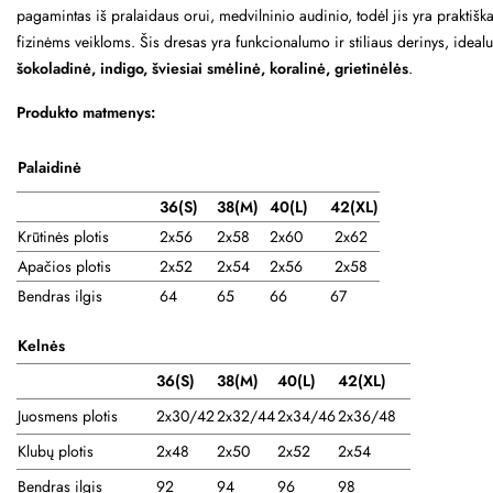
pagamintas iš pralaidaus orui, medvilninio audinio, todėl jis yra praktiš
fizinėms veikloms. Šis dresas yra funkcionalumo ir stiliaus derinys, idea
šokoladinė, indigo, šviesiai smėlinė, koralinė, grietinėlės
.
Produkto matmenys:
Palaidinė
36(S)
38
(M)
40(L)
42(XL)
Krūtinės plotis
2x56
2x58
2x60
2x62
Apačios plotis
2x52
2x54
2x56
2x58
Bendras ilgis
64
65
66
67
Kelnės
36(S)
38(M)
40(L)
42(XL)
Juosmens plotis
2x30/42
2x32/44
2x34/46
2x36/48
Klubų plotis
2x48
2x50
2x52
2x54
Bendras ilgis
92
94
96
98