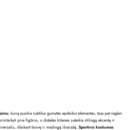
rpimu
, kurią puošia subtilus gumytės apdailos elementas, taip pat reglan
sitaikyti prie figūros, o didelės kišenės suteikia stilingą akcentą ir
ersaliu, išlaikant laisvę ir madingą išvaizdą.
Sportinis kostiumas