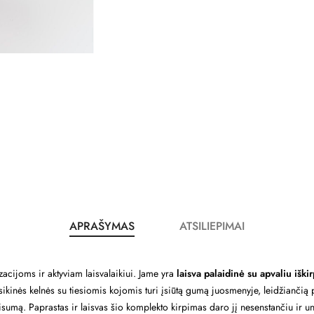
APRAŠYMAS
ATSILIEPIMAI
acijoms ir aktyviam laisvalaikiui. Jame yra
laisva palaidinė su apvaliu iški
ikinės kelnės su tiesiomis kojomis turi įsiūtą gumą juosmenyje, leidžiančią pri
mą. Paprastas ir laisvas šio komplekto kirpimas daro jį nesenstančiu ir univ