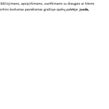
ivaikščiojimams, apsipirkimams, susitikimams su draugais ar kitoms
portinis kostiumas pasiekiamas gražioje spalvų paletėje:
juoda,