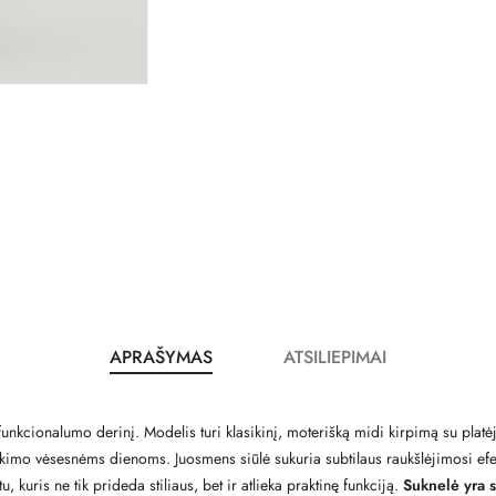
APRAŠYMAS
ATSILIEPIMAI
r funkcionalumo derinį. Modelis turi klasikinį, moterišką midi kirpimą su pla
kimo vėsesnėms dienoms. Juosmens siūlė sukuria subtilaus raukšlėjimosi efektą
 kuris ne tik prideda stiliaus, bet ir atlieka praktinę funkciją.
Suknelė yra s