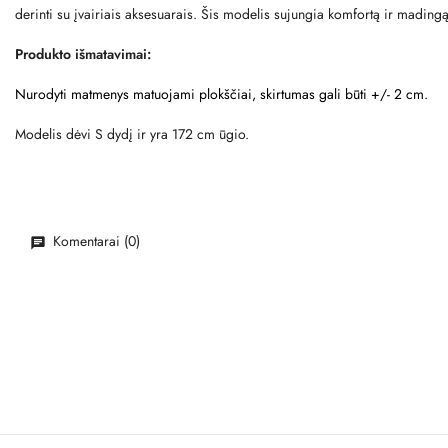
derinti su įvairiais aksesuarais. Šis modelis sujungia komfortą ir mading
Produkto išmatavimai:
Nurodyti matmenys matuojami plokščiai, skirtumas gali būti +/- 2 cm.
Modelis dėvi S dydį ir yra 172 cm ūgio.
Komentarai (0)