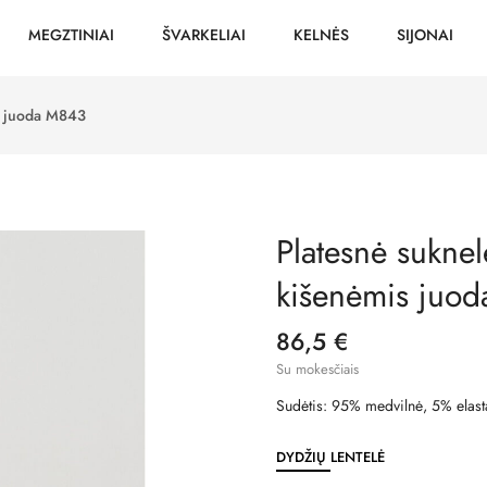
MEGZTINIAI
ŠVARKELIAI
KELNĖS
SIJONAI
s juoda M843
Platesnė suknel
kišenėmis juo
86,5 €
Su mokesčiais
Sudėtis: 95% medvilnė, 5% elast
DYDŽIŲ LENTELĖ