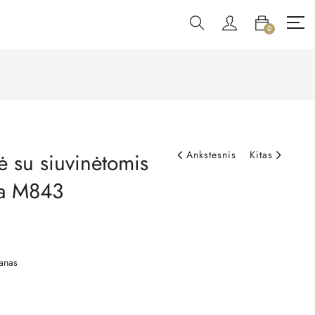
0
ė su siuvinėtomis
Ankstesnis
Kitas
da M843
anas