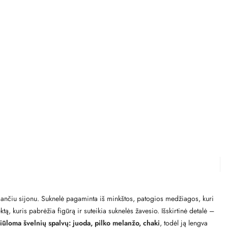
tėjančiu sijonu. Suknelė pagaminta iš minkštos, patogios medžiagos, kuri
, kuris pabrėžia figūrą ir suteikia suknelės žavesio. Išskirtinė detalė –
iūloma švelnių spalvų: juoda, pilko melanžo, chaki
, todėl ją lengva