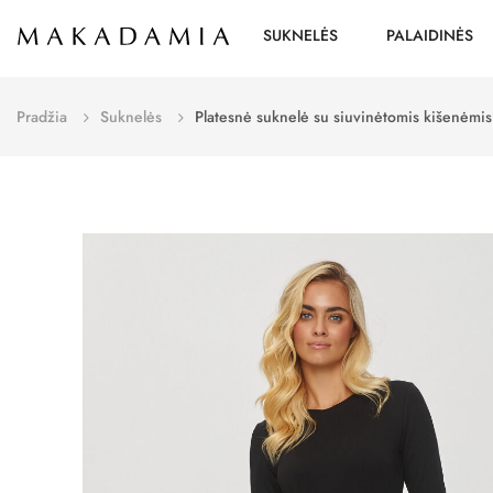
SUKNELĖS
PALAIDINĖS
Pradžia
Suknelės
Platesnė suknelė su siuvinėtomis kišenėmi