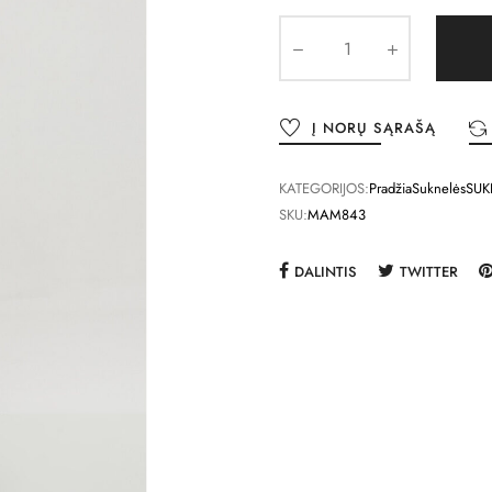
Į NORŲ SĄRAŠĄ
KATEGORIJOS:
Pradžia
Suknelės
SUK
SKU:
MAM843
DALINTIS
TWITTER