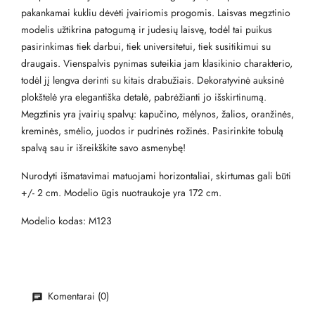
pakankamai kukliu dėvėti įvairiomis progomis. Laisvas megztinio
modelis užtikrina patogumą ir judesių laisvę, todėl tai puikus
pasirinkimas tiek darbui, tiek universitetui, tiek susitikimui su
draugais. Vienspalvis pynimas suteikia jam klasikinio charakterio,
todėl jį lengva derinti su kitais drabužiais. Dekoratyvinė auksinė
plokštelė yra elegantiška detalė, pabrėžianti jo išskirtinumą.
Megztinis yra įvairių spalvų: kapučino, mėlynos, žalios, oranžinės,
kreminės, smėlio, juodos ir pudrinės rožinės. Pasirinkite tobulą
spalvą sau ir išreikškite savo asmenybę!
Nurodyti išmatavimai matuojami horizontaliai, skirtumas gali būti
+/- 2 cm. Modelio ūgis nuotraukoje yra 172 cm.
Modelio kodas: M123
Komentarai (0)