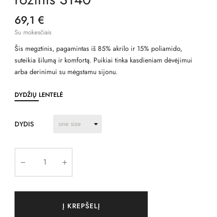
69,1 €
Su mokesčiais
Šis megztinis, pagamintas iš 85% akrilo ir 15% poliamido,
suteikia šilumą ir komfortą. Puikiai tinka kasdieniam dėvėjimui
arba derinimui su mėgstamu sijonu.
DYDŽIŲ LENTELĖ
DYDIS
Į KREPŠELĮ