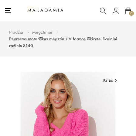
Toggle
☰
0
navigation
Pradžia
Megztiniai
Paprastas moteriškas megztinis V formos iškirpte, švelniai
rožinis S140
Kitas