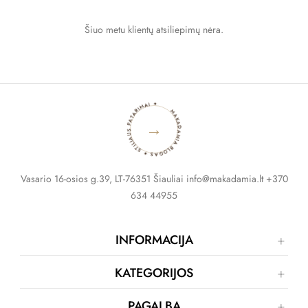
Šiuo metu klientų atsiliepimų nėra.
MAKADAMIA BLOGAS ✦ STILIAUS PATARIMAI ✦
→
Vasario 16-osios g.39, LT-76351 Šiauliai info@makadamia.lt +370
634 44955
INFORMACIJA
KATEGORIJOS
PAGALBA