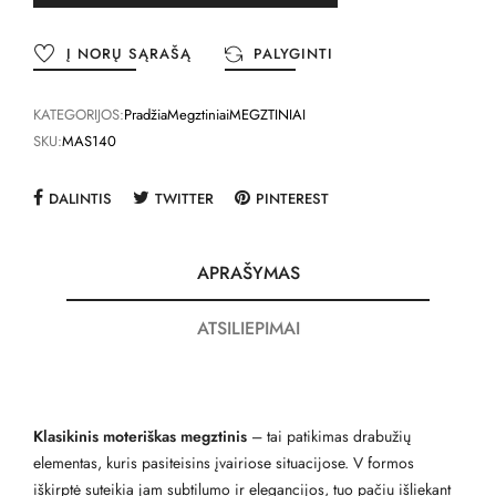
Į NORŲ SĄRAŠĄ
PALYGINTI
KATEGORIJOS:
Pradžia
Megztiniai
MEGZTINIAI
SKU:
MAS140
DALINTIS
TWITTER
PINTEREST
APRAŠYMAS
ATSILIEPIMAI
Klasikinis moteriškas megztinis
– tai patikimas drabužių
elementas, kuris pasiteisins įvairiose situacijose. V formos
iškirptė suteikia jam subtilumo ir elegancijos, tuo pačiu išliekant