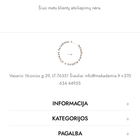
Šiuo metu klientų atsiliepimų nėra.
MAKADAMIA BLOGAS ✦ STILIAUS PATARIMAI ✦
→
Vasario 16-osios g.39, LT-76351 Šiauliai info@makadamia.lt +370
634 44955
INFORMACIJA
KATEGORIJOS
PAGALBA