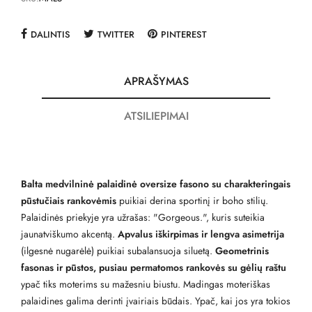
DALINTIS
TWITTER
PINTEREST
APRAŠYMAS
ATSILIEPIMAI
Balta medvilninė palaidinė oversize fasono su charakteringais
pūstučiais rankovėmis
puikiai derina sportinį ir boho stilių.
Palaidinės priekyje yra užrašas: "Gorgeous.", kuris suteikia
jaunatviškumo akcentą.
Apvalus iškirpimas ir lengva asimetrija
(ilgesnė nugarėlė) puikiai subalansuoja siluetą.
Geometrinis
fasonas ir pūstos, pusiau permatomos rankovės su gėlių raštu
ypač tiks moterims su mažesniu biustu. Madingas moteriškas
palaidines galima derinti įvairiais būdais. Ypač, kai jos yra tokios