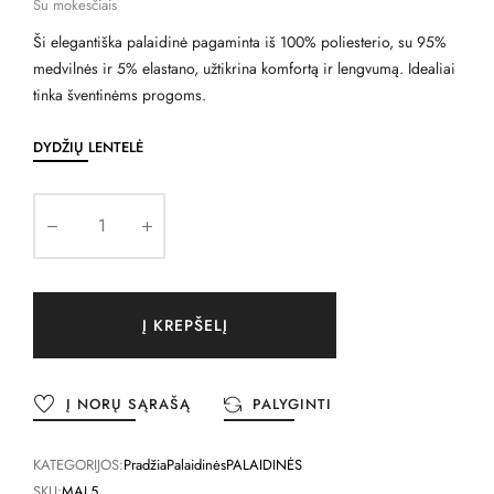
Su mokesčiais
Ši elegantiška palaidinė pagaminta iš 100% poliesterio, su 95%
medvilnės ir 5% elastano, užtikrina komfortą ir lengvumą. Idealiai
tinka šventinėms progoms.
DYDŽIŲ LENTELĖ
Į KREPŠELĮ
Į NORŲ SĄRAŠĄ
PALYGINTI
KATEGORIJOS:
Pradžia
Palaidinės
PALAIDINĖS
SKU:
MAL5