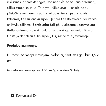
išskirtinės ir charakteringos, kad nepriklausomai nuo aksesuarų,
stilius tampa unikalus. Taip yra ir šiuo atveju - palaidinė su
pūstučiais rankovėmis puikiai atrodys tiek su paprastomis
kelnėmis, tiek su lengvu sijonu. Ji tinka tiek streetwear, tiek verslo
ar išvykų stiliams.
Bordo arba žali gėlių akcentai, esantys ant
tiulio rankovių
, suteikia palaidinei dar daugiau moteriškumo.
Galite ją derinti su tiulio sijonu, kurį rasite mūsų svetainėje.
Produkto matmenys:
Nurodyti matmenys matuojami plokščiai, skirtumas gali būti +/- 2
cm.
Modelis nuotraukoje yra 179 cm ūgio ir dėvi S dydį.
Komentarai (0)