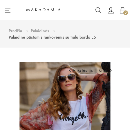
Toggle
☰
0
navigation
Pradžia
Palaidinės
Palaidinė pūstomis rankovėmis su tiulu bordo L5
Ankstesnis
Kitas