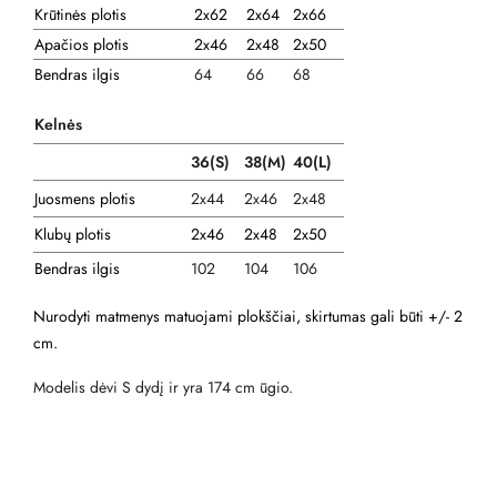
Krūtinės plotis
2x62
2x64
2x66
Apačios plotis
2x46
2x48
2x50
Bendras ilgis
64
66
68
Kelnės
36(S)
38(M)
40(L)
Juosmens plotis
2x44
2x46
2x48
Klubų plotis
2x46
2x48
2x50
Bendras ilgis
102
104
106
Nurodyti matmenys matuojami plokščiai, skirtumas gali būti +/- 2
cm.
Modelis dėvi S dydį ir yra 174 cm ūgio.