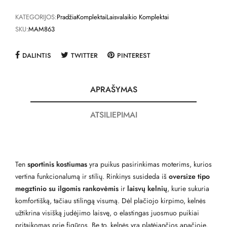
KATEGORIJOS:
Pradžia
Komplektai
Laisvalaikio Komplektai
SKU:
MAM863
DALINTIS
TWITTER
PINTEREST
APRAŠYMAS
ATSILIEPIMAI
Ten
sportinis kostiumas
yra puikus pasirinkimas moterims, kurios
vertina funkcionalumą ir stilių. Rinkinys susideda iš
oversize tipo
megztinio su ilgomis rankovėmis
ir
laisvų kelnių
, kurie sukuria
komfortišką, tačiau stilingą visumą. Dėl plačiojo kirpimo, kelnės
užtikrina visišką judėjimo laisvę, o elastingas juosmuo puikiai
pritaikomas prie figūros. Be to, kelnės yra platėjančios apačioje,