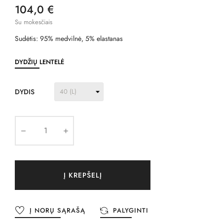
104,0 €
Su mokesčiais
Sudėtis: 95% medvilnė, 5% elastanas
DYDŽIŲ LENTELĖ
DYDIS
Į KREPŠELĮ
Į NORŲ SĄRAŠĄ
PALYGINTI