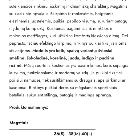
suteikiančios rinkiniui išskirtinį ir dinamišką charakterį. Megztinis
su klasikinio apvalaus iškirpimo ir rankovėmis, baigtomis
elastinėmis juostelėmis, puikiai papildo visumą, sukuriant patogų
ir įdomų komplektą. Kostiumas pagamintas iš minkštos ir
malonios medžiagos, kuri užtikrina komfortą kiekvieną dieną. Dėl
paprasto, tačiau efektingo kirpimo, rinkinys puikiai tiks įvairioms
situacijoms.
Modelis yra kelių spalvų variantų: šviesiai
smėlinė, šokoladinė, koralinė, juoda, indigo ir pudrinė
rožinė
. Mūsų sportinis kostiumas yra pasirinkimas, kuris sujungia
laisvumą, funkcionalumą ir modernų vaizdą. Jis puikiai tiks tiek
poilsiui namuose, tiek susitikimams su draugais, apsipirkimui ar
kasdienai. Rinkinys puikiai derės su mėgstamais sportiniais
bateliais, sukuriant stilingą, patogią ir madingą aprangą.
Produkto matmenys:
Megztinis
36(S)
38
(M)
40(L)