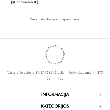
Komentarai (0)
Šiuo metu klientų atsiliepimų nėra.
MAKADAMIA BLOGAS ✦ STILIAUS PATARIMAI ✦
→
Vasario 16-osios g.39, LT-76351 Šiauliai info@makadamia.lt +370
634 44955
INFORMACIJA
KATEGORIJOS