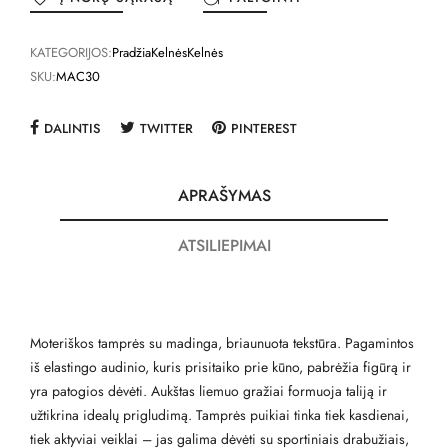
KATEGORIJOS:
Pradžia
Kelnės
Kelnės
SKU:
MAC30
DALINTIS
TWITTER
PINTEREST
APRAŠYMAS
ATSILIEPIMAI
Moteriškos tamprės su madinga, briaunuota tekstūra. Pagamintos
iš elastingo audinio, kuris prisitaiko prie kūno, pabrėžia figūrą ir
yra patogios dėvėti. Aukštas liemuo gražiai formuoja taliją ir
užtikrina idealų prigludimą. Tamprės puikiai tinka tiek kasdienai,
tiek aktyviai veiklai – jas galima dėvėti su sportiniais drabužiais,