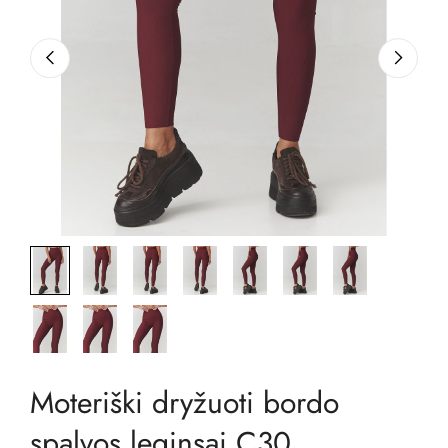
Moteriški dryžuoti bordo
spalvos leginsai C30