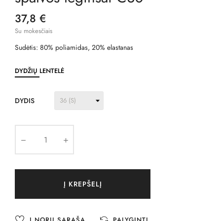
37,8 €
Su mokesčiais
Sudėtis: 80% poliamidas, 20% elastanas
DYDŽIŲ LENTELĖ
DYDIS
Į KREPŠELĮ
Į NORŲ SĄRAŠĄ
PALYGINTI