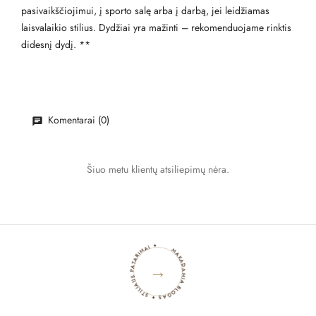
pasivaikščiojimui, į sporto salę arba į darbą, jei leidžiamas
laisvalaikio stilius. Dydžiai yra mažinti – rekomenduojame rinktis
didesnį dydį. **
Komentarai (0)
Šiuo metu klientų atsiliepimų nėra.
MAKADAMIA BLOGAS ✦ STILIAUS PATARIMAI ✦
→