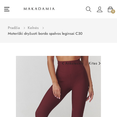
Toggle
☰
0
navigation
Pradžia
Kelnės
Moteriški dryžuoti bordo spalvos leginsai C30
Ankstesnis
Kitas