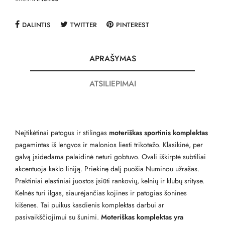
DALINTIS
TWITTER
PINTEREST
APRAŠYMAS
ATSILIEPIMAI
Neįtikėtinai patogus ir stilingas
moteriškas sportinis komplektas
pagamintas iš lengvos ir malonios liesti trikotažo. Klasikinė, per
galvą įsidedama palaidinė neturi gobtuvo. Ovali iškirptė subtiliai
akcentuoja kaklo liniją. Priekinę dalį puošia Numinou užrašas.
Praktiniai elastiniai juostos įsiūti rankovių, kelnių ir klubų srityse.
Kelnės turi ilgas, siaurėjančias kojines ir patogias šonines
kišenes. Tai puikus kasdienis komplektas darbui ar
pasivaikščiojimui su šunimi.
Moteriškas komplektas yra