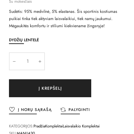
Su mokesčiais
Sudėtis: 95% medvilnė, 5% elastanas. Šis sportinis kostiumas
puikiai tinka tiek aktyviam laisvalaikiui, tiek namų jaukumui.
Mėgaukitės komfortu ir stiliumi kiekviename žingsnyje!
DYDŽIŲ LENTELĖ
Į KREPŠELĮ
Į NORŲ SĄRAŠĄ
PALYGINTI
KATEGORIJOS:
Pradžia
Komplektai
Laisvalaikio Komplektai
SKU:
MANU430