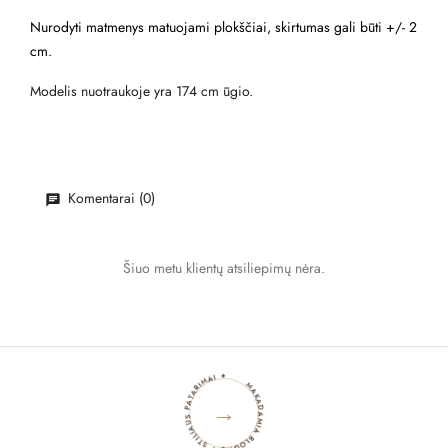
Nurodyti matmenys matuojami plokščiai, skirtumas gali būti +/- 2
cm.
Modelis nuotraukoje yra 174 cm ūgio.
Komentarai (0)
Šiuo metu klientų atsiliepimų nėra.
MAKADAMIA BLOGAS ✦ STILIAUS PATARIMAI ✦
→