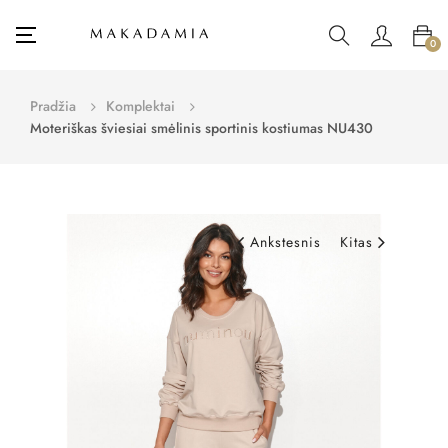
Toggle
☰
0
navigation
Pradžia
Komplektai
Moteriškas šviesiai smėlinis sportinis kostiumas NU430
Ankstesnis
Kitas