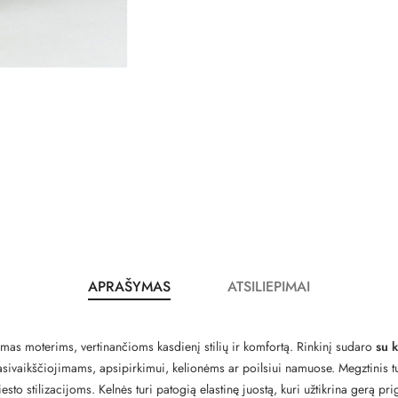
APRAŠYMAS
ATSILIEPIMAI
imas moterims, vertinančioms kasdienį stilių ir komfortą. Rinkinį sudaro
su 
asivaikščiojimams, apsipirkimui, kelionėms ar poilsiui namuose. Megztinis tur
iesto stilizacijoms. Kelnės turi patogią elastinę juostą, kuri užtikrina gerą p