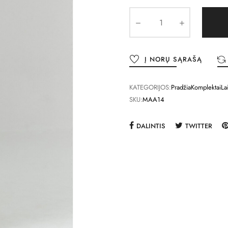
Į NORŲ SĄRAŠĄ
KATEGORIJOS:
Pradžia
Komplektai
La
SKU:
MAA14
DALINTIS
TWITTER