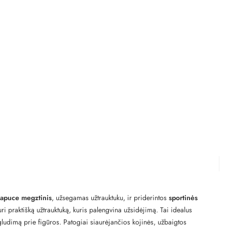
kapuce megztinis
, užsegamas užtrauktuku, ir priderintos
sportinės
i praktišką užtrauktuką, kuris palengvina užsidėjimą. Tai idealus
rigludimą prie figūros. Patogiai siaurėjančios kojinės, užbaigtos