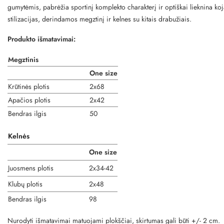
gumytėmis, pabrėžia sportinį komplekto charakterį ir optiškai lieknina koja
stilizacijas, derindamos megztinį ir kelnes su kitais drabužiais.
Produkto išmatavimai:
Megztinis
One size
Krūtinės plotis
2x68
Apačios plotis
2x42
Bendras ilgis
50
Kelnės
One size
Juosmens plotis
2x34-42
Klubų plotis
2x48
Bendras ilgis
98
Nurodyti išmatavimai matuojami plokščiai, skirtumas gali būti +/- 2 cm.