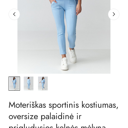
Moteriškas sportinis kostiumas,
oversize palaidinė ir
prigludusios kelnės mėlyna