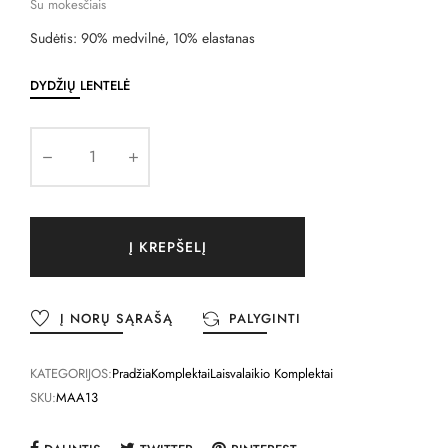
Su mokesčiais
Sudėtis: 90% medvilnė, 10% elastanas
DYDŽIŲ LENTELĖ
Į KREPŠELĮ
Į NORŲ SĄRAŠĄ
PALYGINTI
KATEGORIJOS:
Pradžia
Komplektai
Laisvalaikio Komplektai
SKU:
MAA13