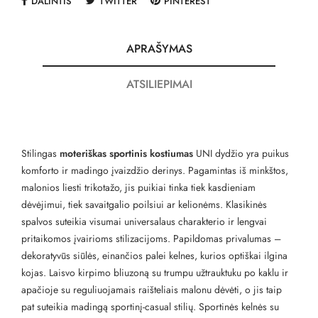
DALINTIS
TWITTER
PINTEREST
APRAŠYMAS
ATSILIEPIMAI
Stilingas
moteriškas sportinis kostiumas
UNI dydžio yra puikus
komforto ir madingo įvaizdžio derinys. Pagamintas iš minkštos,
malonios liesti trikotažo, jis puikiai tinka tiek kasdieniam
dėvėjimui, tiek savaitgalio poilsiui ar kelionėms. Klasikinės
spalvos suteikia visumai universalaus charakterio ir lengvai
pritaikomos įvairioms stilizacijoms. Papildomas privalumas –
dekoratyvūs siūlės, einančios palei kelnes, kurios optiškai ilgina
kojas. Laisvo kirpimo bliuzoną su trumpu užtrauktuku po kaklu ir
apačioje su reguliuojamais raišteliais malonu dėvėti, o jis taip
pat suteikia madingą sportinį-casual stilių. Sportinės kelnės su