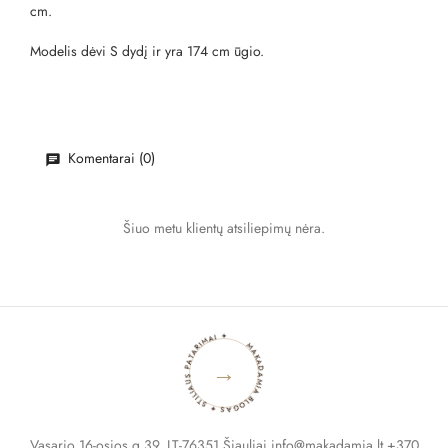
cm.
Modelis dėvi S dydį ir yra 174 cm ūgio.
Komentarai (0)
Šiuo metu klientų atsiliepimų nėra.
MAKADAMIA BLOGAS ✦ STILIAUS PATARIMAI ✦
→
Vasario 16-osios g.39, LT-76351 Šiauliai info@makadamia.lt +370