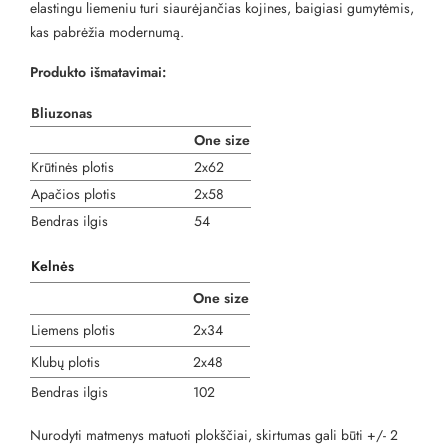
elastingu liemeniu turi siaurėjančias kojines, baigiasi gumytėmis,
kas pabrėžia modernumą.
Produkto išmatavimai:
Bliuzonas
One size
Krūtinės plotis
2x62
Apačios plotis
2x58
Bendras ilgis
54
Kelnės
One size
Liemens plotis
2x34
Klubų plotis
2x48
Bendras ilgis
102
Nurodyti matmenys matuoti plokščiai, skirtumas gali būti +/- 2