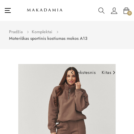
Toggle
☰
0
navigation
Pradžia
Komplektai
Moteriškas sportinis kostiumas mokos A13
Ankstesnis
Kitas