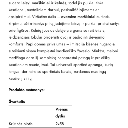
sudaro
laisvi marškiniai
ir
kelnės
, todėl jis puikiai tinka
kasdienai, nuotoliniam darbui, pasivaikščiojimams ar
apsipirkimui. Viršutinė dalis –
oversize marškiniai
su tiesiu
kirpimu, užtikrinantys pilną judėjimo laisvę ir puikiai prisitaikantys
prie figūros. Kelnių juostos dalyje yra guma su raišteliais,
leidžiančiais tobulai priderinti dydį ir padidinti dėvėjimo
komfortą. Papildomas privalumas – imitacija kišenės nugaroje,
suteikianti visam komplektui kasdieniško žavesio. Minkšta, maloni
medžiaga daro šį komplektą nepaprastai patogų ir praktišką
kasdieniam naudojimui. Tai universali sportinė apranga, kurią
lengvai derinsite su sportiniais batais, kurdamos madingą
kasdienį stilių.
Produkto matmenys:
Švarkelis
Vienas
dydis
Krūtinės plotis
2x58