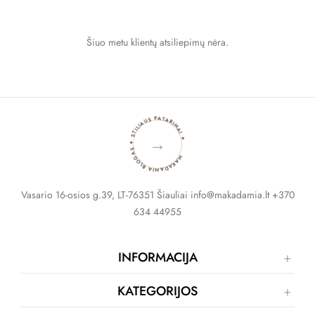
Šiuo metu klientų atsiliepimų nėra.
MAKADAMIA BLOGAS ✦ STILIAUS PATARIMAI ✦
→
Vasario 16-osios g.39, LT-76351 Šiauliai info@makadamia.lt +370
634 44955
INFORMACIJA
KATEGORIJOS