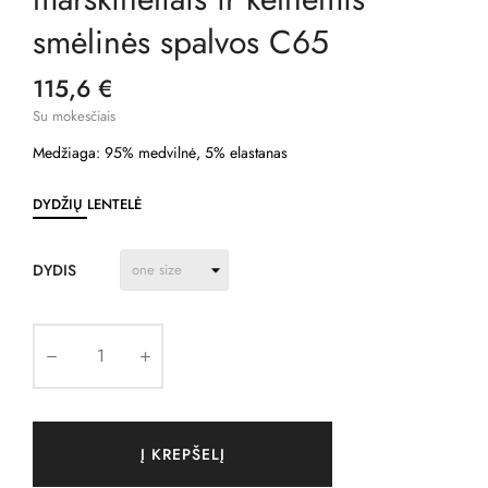
smėlinės spalvos C65
115,6 €
Su mokesčiais
Medžiaga: 95% medvilnė, 5% elastanas
DYDŽIŲ LENTELĖ
DYDIS
Į KREPŠELĮ