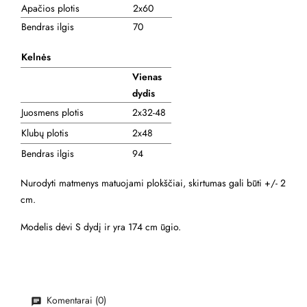
Apačios plotis
2x60
Bendras ilgis
70
Kelnės
Vienas
dydis
Juosmens plotis
2x32-48
Klubų plotis
2x48
Bendras ilgis
94
Nurodyti matmenys matuojami plokščiai, skirtumas gali būti +/- 2
cm.
Modelis dėvi S dydį ir yra 174 cm ūgio.
Komentarai (0)