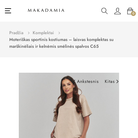
Toggle
☰
0
navigation
Pradžia
Komplektai
Moteriškas sportinis kostiumas – laisvas komplektas su
marškinėliais ir kelnėmis smėlinės spalvos C65
Ankstesnis
Kitas