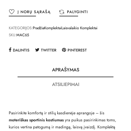
Į NORŲ SĄRAŠĄ
PALYGINTI
KATEGORIJOS:
Pradžia
Komplektai
Laisvalaikio Komplektai
SKU:
MAC65
DALINTIS
TWITTER
PINTEREST
APRAŠYMAS
ATSILIEPIMAI
Pasirinkite komfortą ir stilių kasdienėje aprangoje – šis
moteriškas sportinis kostiumas
yra puikus pasirinkimas toms,
kurios vertina patogumą ir madingą, laisvą įvaizdį. Komplektą