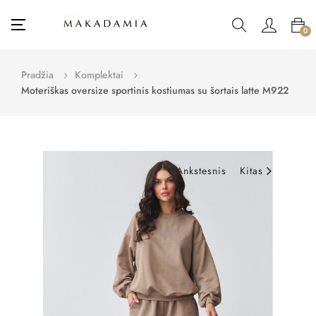
Toggle
☰
0
navigation
Pradžia
Komplektai
Moteriškas oversize sportinis kostiumas su šortais latte M922
Ankstesnis
Kitas