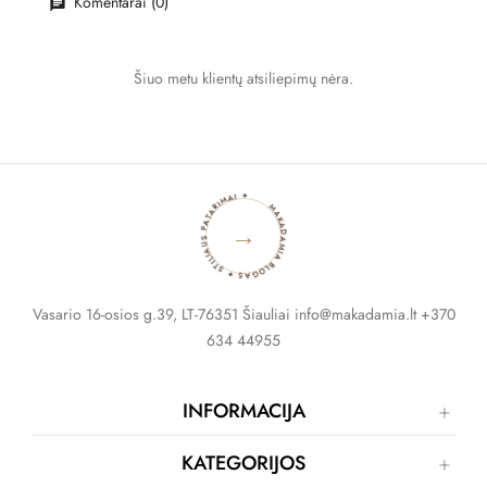
Komentarai (0)
Šiuo metu klientų atsiliepimų nėra.
MAKADAMIA BLOGAS ✦ STILIAUS PATARIMAI ✦
→
Vasario 16-osios g.39, LT-76351 Šiauliai info@makadamia.lt +370
634 44955
INFORMACIJA
KATEGORIJOS