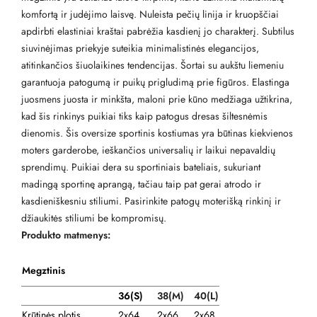
komfortą ir judėjimo laisvę. Nuleista pečių linija ir kruopščiai
apdirbti elastiniai kraštai pabrėžia kasdienį jo charakterį. Subtilus
siuvinėjimas priekyje suteikia minimalistinės elegancijos,
atitinkančios šiuolaikines tendencijas. Šortai su aukštu liemeniu
garantuoja patogumą ir puikų prigludimą prie figūros. Elastinga
juosmens juosta ir minkšta, maloni prie kūno medžiaga užtikrina,
kad šis rinkinys puikiai tiks kaip patogus dresas šiltesnėmis
dienomis. Šis oversize sportinis kostiumas yra būtinas kiekvienos
moters garderobe, ieškančios universalių ir laikui nepavaldių
sprendimų. Puikiai dera su sportiniais bateliais, sukuriant
madingą sportinę aprangą, tačiau taip pat gerai atrodo ir
kasdieniškesniu stiliumi. Pasirinkite patogų moterišką rinkinį ir
džiaukitės stiliumi be kompromisų.
Produkto matmenys:
Megztinis
36(S)
38
(M)
40(L)
Krūtinės plotis
2x64
2x66
2x68