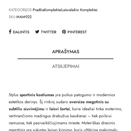
KATEGORIJOS:
Pradžia
Komplektai
Laisvalaikio Komplektai
SKU:
MAM922
DALINTIS
TWITTER
PINTEREST
APRAŠYMAS
ATSILIEPIMAI
Stylus
sportinis kostiumas
yra puikus patogumo ir modernios
estetikos derinys. Šį rinkinį sudaro
oversize megztinis su
subtiliu siuvinėjimu
ir
laisvi šortai
, kurie idealiai tinka moterims,
vertinančioms madingus drabužius kasdienai – tiek poilsiui
namuose, tiek pasivaikščiojimams mieste. Moteriškas dresinis
megztinis yra sukurtas laisvo kirpimo, kuris užtikrina maksimalų