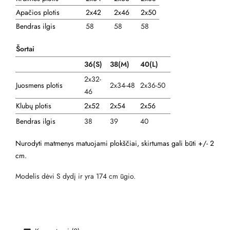
Apačios plotis
2x42
2x46
2x50
Bendras ilgis
58
58
58
Šortai
36(S)
38(M)
40(L)
2x32-
Juosmens plotis
2x34-48
2x36-50
46
Klubų plotis
2x52
2x54
2x56
Bendras ilgis
38
39
40
Nurodyti matmenys matuojami plokščiai, skirtumas gali būti +/- 2
cm.
Modelis dėvi S dydį ir yra 174 cm ūgio.