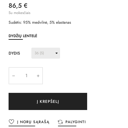
86,5 €
Su mokesčiais
Sudėtis: 95% medvilnė, 5% elastanas
DYDŽIŲ LENTELĖ
DYDIS
Į KREPŠELĮ
Į NORŲ SĄRAŠĄ
PALYGINTI