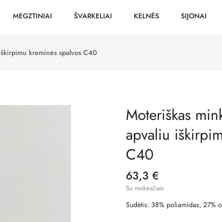
MEGZTINIAI
ŠVARKELIAI
KELNĖS
SIJONAI
 iškirpimu kreminės spalvos C40
Moteriškas mink
apvaliu iškirpi
C40
63,3 €
Su mokesčiais
Sudėtis: 38% poliamidas, 27% ož