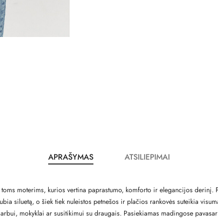
APRAŠYMAS
ATSILIEPIMAI
toms moterims, kurios vertina paprastumo, komforto ir elegancijos derinį. Pa
bia siluetą, o šiek tiek nuleistos petnešos ir plačios rankovės suteikia visum
 darbui, mokyklai ar susitikimui su draugais. Pasiekiamas madingose pavasar