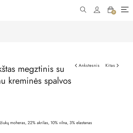
0
štas megztinis su
Ankstesnis
Kitas
mu kreminės spalvos
iukų moheras, 22% akrilas, 10% vilna, 3% elastanas