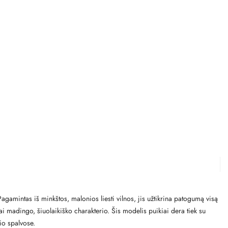
gamintas iš minkštos, malonios liesti vilnos, jis užtikrina patogumą visą
ai madingo, šiuolaikiško charakterio. Šis modelis puikiai dera tiek su
io spalvose.