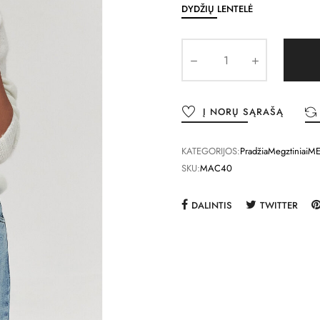
DYDŽIŲ LENTELĖ
Į NORŲ SĄRAŠĄ
KATEGORIJOS:
Pradžia
Megztiniai
ME
SKU:
MAC40
DALINTIS
TWITTER