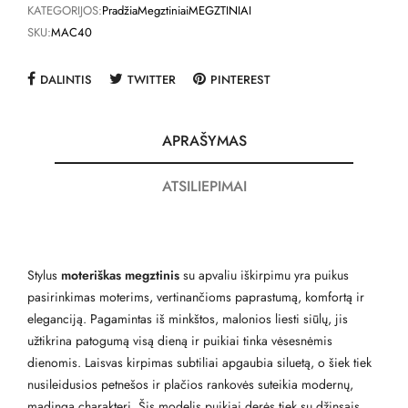
KATEGORIJOS:
Pradžia
Megztiniai
MEGZTINIAI
SKU:
MAC40
DALINTIS
TWITTER
PINTEREST
APRAŠYMAS
ATSILIEPIMAI
Stylus
moteriškas megztinis
su apvaliu iškirpimu yra puikus
pasirinkimas moterims, vertinančioms paprastumą, komfortą ir
eleganciją. Pagamintas iš minkštos, malonios liesti siūlų, jis
užtikrina patogumą visą dieną ir puikiai tinka vėsesnėmis
dienomis. Laisvas kirpimas subtiliai apgaubia siluetą, o šiek tiek
nusileidusios petnešos ir plačios rankovės suteikia modernų,
madingą charakterį. Šis modelis puikiai derės tiek su džinsais,