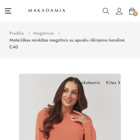
Toggle
☰
0
navigation
Pradžia
Megztiniai
Moteriškas minkštas megztinis su apvaliu iškirpimu koralinė
C40
Ankstesnis
Kitas