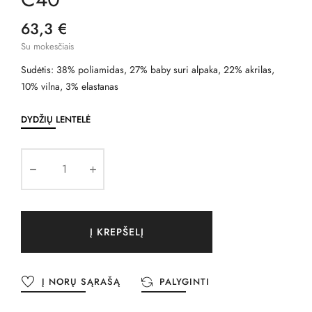
63,3 €
Su mokesčiais
Sudėtis: 38% poliamidas, 27% baby suri alpaka, 22% akrilas,
10% vilna, 3% elastanas
DYDŽIŲ LENTELĖ
Į KREPŠELĮ
Į NORŲ SĄRAŠĄ
PALYGINTI