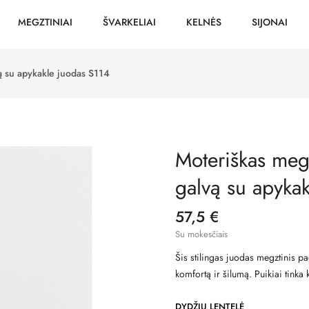
MEGZTINIAI
ŠVARKELIAI
KELNĖS
SIJONAI
ą su apykakle juodas S114
Moteriškas meg
galvą su apyka
57,5 €
Su mokesčiais
Šis stilingas juodas megztinis pag
komfortą ir šilumą. Puikiai tinka
DYDŽIŲ LENTELĖ