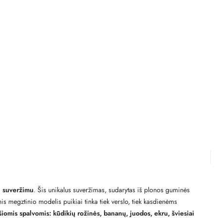
iu suveržimu
. Šis unikalus suveržimas, sudarytas iš plonos guminės
inis megztinio modelis puikiai tinka tiek verslo, tiek kasdienėms
iomis spalvomis: kūdikių rožinės, bananų, juodos, ekru, šviesiai