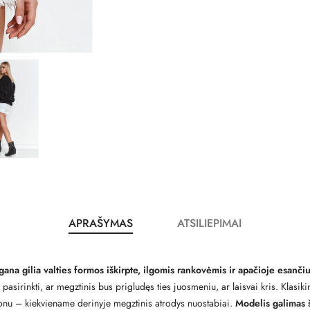
APRAŠYMAS
ATSILIEPIMAI
gana gilia valties formos iškirpte, ilgomis rankovėmis ir apačioje esanč
e pasirinkti, ar megztinis bus prigludęs ties juosmeniu, ar laisvai kris. Klasik
jonu – kiekviename derinyje megztinis atrodys nuostabiai.
Modelis galimas š