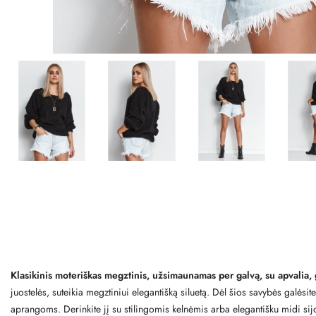
Klasikinis moteriškas megztinis, užsimaunamas per galvą, su apvalia, 
juostelės, suteikia megztiniui elegantišką siluetą. Dėl šios savybės galėsit
aprangoms. Derinkite jį su stilingomis kelnėmis arba elegantišku midi si