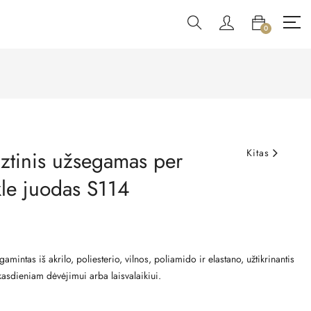
0
ztinis užsegamas per
Kitas
kle juodas S114
amintas iš akrilo, poliesterio, vilnos, poliamido ir elastano, užtikrinantis
 kasdieniam dėvėjimui arba laisvalaikiui.