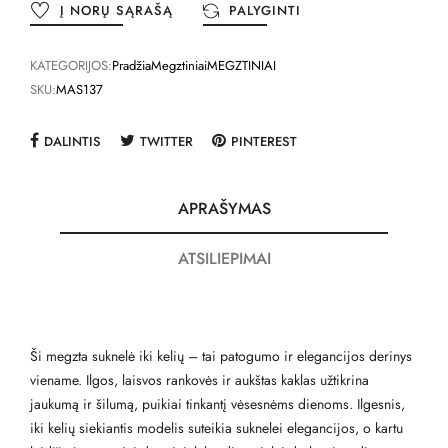
Į NORŲ SĄRAŠĄ
PALYGINTI
KATEGORIJOS:
Pradžia
Megztiniai
MEGZTINIAI
SKU:
MAS137
DALINTIS
TWITTER
PINTEREST
APRAŠYMAS
ATSILIEPIMAI
Ši megzta suknelė iki kelių – tai patogumo ir elegancijos derinys
viename. Ilgos, laisvos rankovės ir aukštas kaklas užtikrina
jaukumą ir šilumą, puikiai tinkantį vėsesnėms dienoms. Ilgesnis,
iki kelių siekiantis modelis suteikia suknelei elegancijos, o kartu