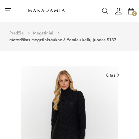
Toggle
☰
0
navigation
Pradžia
Megztiniai
Moteriškas megztinis-suknelė žemiau kelių juodas S137
Kitas