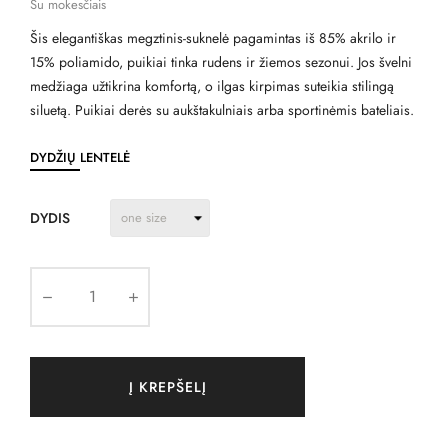
Su mokesčiais
Šis elegantiškas megztinis-suknelė pagamintas iš 85% akrilo ir
15% poliamido, puikiai tinka rudens ir žiemos sezonui. Jos švelni
medžiaga užtikrina komfortą, o ilgas kirpimas suteikia stilingą
siluetą. Puikiai derės su aukštakulniais arba sportinėmis bateliais.
DYDŽIŲ LENTELĖ
DYDIS
Į KREPŠELĮ