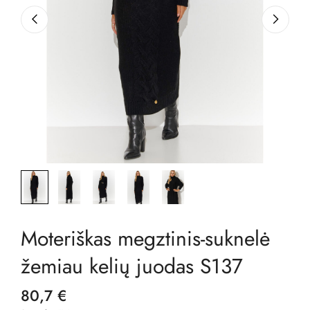
Moteriškas megztinis-suknelė
žemiau kelių juodas S137
80,7 €