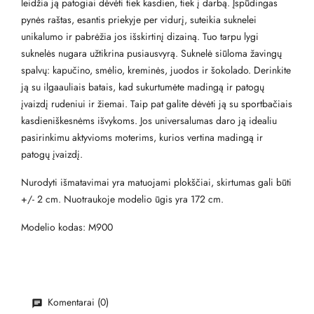
leidžia ją patogiai dėvėti tiek kasdien, tiek į darbą. Įspūdingas
pynės raštas, esantis priekyje per vidurį, suteikia suknelei
unikalumo ir pabrėžia jos išskirtinį dizainą. Tuo tarpu lygi
suknelės nugara užtikrina pusiausvyrą. Suknelė siūloma žavingų
spalvų: kapučino, smėlio, kreminės, juodos ir šokolado. Derinkite
ją su ilgaauliais batais, kad sukurtumėte madingą ir patogų
įvaizdį rudeniui ir žiemai. Taip pat galite dėvėti ją su sportbačiais
kasdieniškesnėms išvykoms. Jos universalumas daro ją idealiu
pasirinkimu aktyvioms moterims, kurios vertina madingą ir
patogų įvaizdį.
Nurodyti išmatavimai yra matuojami plokščiai, skirtumas gali būti
+/- 2 cm. Nuotraukoje modelio ūgis yra 172 cm.
Modelio kodas: M900
Komentarai (0)