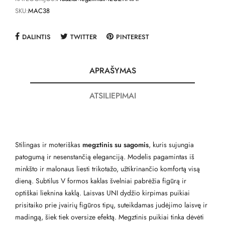
SKU:
MAC38
DALINTIS
TWITTER
PINTEREST
APRAŠYMAS
ATSILIEPIMAI
Stilingas ir moteriškas
megztinis su sagomis
, kuris sujungia
patogumą ir nesenstančią eleganciją. Modelis pagamintas iš
minkšto ir malonaus liesti trikotažo, užtikrinančio komfortą visą
dieną. Subtilus V formos kaklas švelniai pabrėžia figūrą ir
optiškai lieknina kaklą. Laisvas UNI dydžio kirpimas puikiai
prisitaiko prie įvairių figūros tipų, suteikdamas judėjimo laisvę ir
madingą, šiek tiek oversize efektą. Megztinis puikiai tinka dėvėti