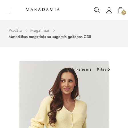
Toggle
☰
0
navigation
Pradžia
Megztiniai
Moteriškas megztinis su sagomis geltonas C38
Ankstesnis
Kitas