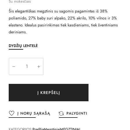
Su mokesčiais
Šis elegantiškas megztinis su sagomis pagamintas iš 38%
poliamido, 27% baby suri alpako, 22% akrilo, 10% vilnos ir 3%
elastano. Idealus pasirinkimas tiek kasdieniams, tiek šventiniams
deriniams.
DYDŽIŲ LENTELĖ
Į KREPŠELĮ
Į NORŲ SĄRAŠĄ
PALYGINTI
KATEGORIJOS:
Pradžia
Megztiniai
MEGZTINIAI