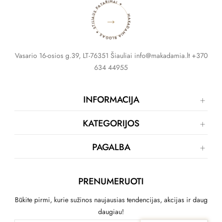
MAKADAMIA BLOGAS ✦ STILIAUS PATARIMAI ✦
→
Vasario 16-osios g.39, LT-76351 Šiauliai info@makadamia.lt +370
634 44955
INFORMACIJA
KATEGORIJOS
PAGALBA
PRENUMERUOTI
Būkite pirmi, kurie sužinos naujausias tendencijas, akcijas ir daug
daugiau!