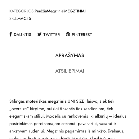
KATEGORIJOS:
Pradžia
Megztiniai
MEGZTINIAI
SKU:
MAC45
DALINTIS
TWITTER
PINTEREST
APRAŠYMAS
ATSILIEPIMAI
Stilingas
moteriškas megztinis
UNI SIZE, laisvo, šiek tiek
„oversize“ kirpimo, puikiai tinkantis tiek kasdieniam, tiek
elegantiškam stiliui. Modelis su rankovėmis iki alkūnių – idealus
pasirinkimas pereinamajam sezonui: pavasariui, vasarai ir
ankstyvam rudeniui. Megztinis pagamintas iš minkšto, švelnaus,
malonaus liesti ir patogaus dėvėti trikotažo. Klasikinė apvali