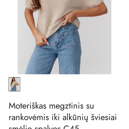
Moteriškas megztinis su
rankovėmis iki alkūnių šviesiai
smėlio spalvos C45