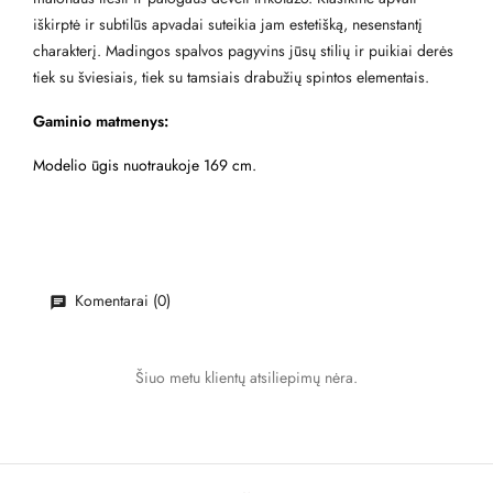
iškirptė ir subtilūs apvadai suteikia jam estetišką, nesenstantį
charakterį. Madingos spalvos pagyvins jūsų stilių ir puikiai derės
tiek su šviesiais, tiek su tamsiais drabužių spintos elementais.
Gaminio matmenys:
Modelio ūgis nuotraukoje 169 cm.
Komentarai (0)
Šiuo metu klientų atsiliepimų nėra.