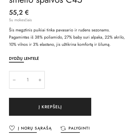
55,2 €
Su mokesčiais
Šis megztinis puikiai tinka pavasario ir rudens sezonams.
Pagamintas iš 38% poliamido, 27% baby suri alpaka, 22% akrilo,
10% vilnos ir 3% elastano, jis užtikrina komfortą ir šilumą.
DYDŽIŲ LENTELĖ
Į KREPŠELĮ
Į NORŲ SĄRAŠĄ
PALYGINTI