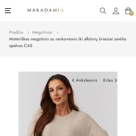
Toggle
☰
0
navigation
Pradžia
Megztiniai
Moteriškas megztinis su rankovėmis iki alkūnių šviesiai smėlio
spalvos C45
Ankstesnis
Kitas