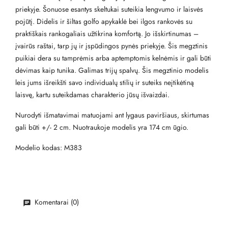
priekyje. Šonuose esantys skeltukai suteikia lengvumo ir laisvės
pojūtį. Didelis ir šiltas golfo apykaklė bei ilgos rankovės su
praktiškais rankogaliais užtikrina komfortą. Jo išskirtinumas –
įvairūs raštai, tarp jų ir įspūdingos pynės priekyje. Šis megztinis
puikiai dera su tamprėmis arba aptemptomis kelnėmis ir gali būti
dėvimas kaip tunika. Galimas trijų spalvų. Šis megztinio modelis
leis jums išreikšti savo individualų stilių ir suteiks neįtikėtiną
laisvę, kartu suteikdamas charakterio jūsų išvaizdai.
Nurodyti išmatavimai matuojami ant lygaus paviršiaus, skirtumas
gali būti +/- 2 cm. Nuotraukoje modelis yra 174 cm ūgio.
Modelio kodas: M383
Komentarai (0)