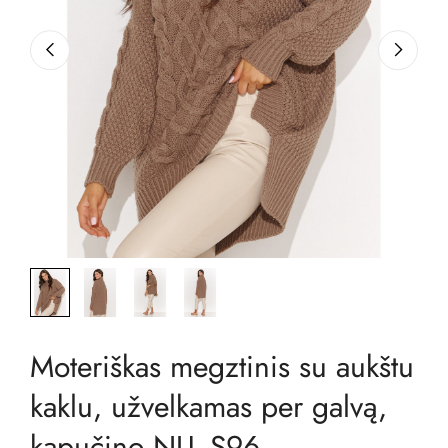
Moteriškas megztinis su aukštu
kaklu, užvelkamas per galvą,
kapučino NU_S96