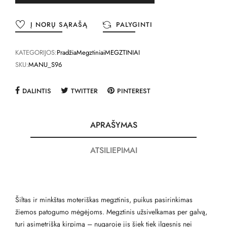
Į NORŲ SĄRAŠĄ
PALYGINTI
KATEGORIJOS:
Pradžia
Megztiniai
MEGZTINIAI
SKU:
MANU_S96
DALINTIS
TWITTER
PINTEREST
APRAŠYMAS
ATSILIEPIMAI
Šiltas ir minkštas moteriškas megztinis, puikus pasirinkimas
žiemos patogumo mėgėjoms. Megztinis užsivelkamas per galvą,
turi asimetrišką kirpimą – nugaroje jis šiek tiek ilgesnis nei