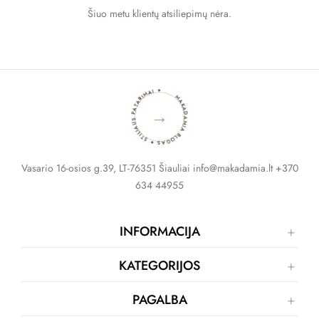
Šiuo metu klientų atsiliepimų nėra.
MAKADAMIA BLOGAS ✦ STILIAUS PATARIMAI ✦
→
Vasario 16-osios g.39, LT-76351 Šiauliai info@makadamia.lt +370
634 44955
INFORMACIJA
KATEGORIJOS
PAGALBA