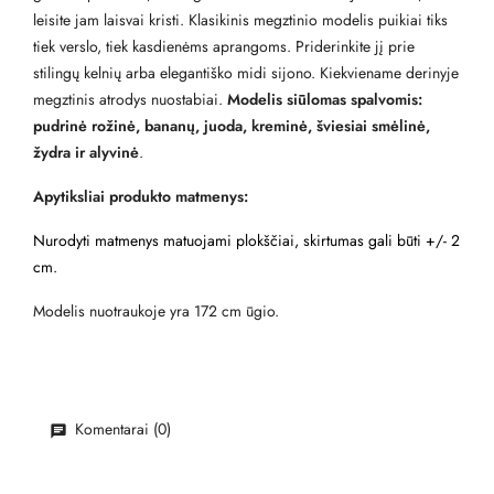
leisite jam laisvai kristi. Klasikinis megztinio modelis puikiai tiks
tiek verslo, tiek kasdienėms aprangoms. Priderinkite jį prie
stilingų kelnių arba elegantiško midi sijono. Kiekviename derinyje
megztinis atrodys nuostabiai.
Modelis siūlomas spalvomis:
pudrinė rožinė, bananų, juoda, kreminė, šviesiai smėlinė,
žydra ir alyvinė
.
Apytiksliai produkto matmenys:
Nurodyti matmenys matuojami plokščiai, skirtumas gali būti +/- 2
cm.
Modelis nuotraukoje yra 172 cm ūgio.
Komentarai (0)