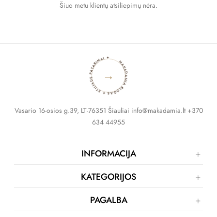
Šiuo metu klientų atsiliepimų nėra.
MAKADAMIA BLOGAS ✦ STILIAUS PATARIMAI ✦
→
Vasario 16-osios g.39, LT-76351 Šiauliai info@makadamia.lt +370
634 44955
INFORMACIJA
KATEGORIJOS
PAGALBA