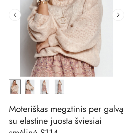
Moteriškas megztinis per galvą
su elastine juosta šviesiai
smėlinė S114