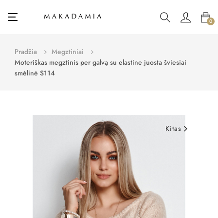
Toggle
☰
0
navigation
Pradžia
Megztiniai
Moteriškas megztinis per galvą su elastine juosta šviesiai
smėlinė S114
Kitas