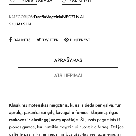
Į NORŲ SĄRAŠĄ
PALYGINTI
KATEGORIJOS:
Pradžia
Megztiniai
MEGZTINIAI
SKU:
MAS114
DALINTIS
TWITTER
PINTEREST
APRAŠYMAS
ATSILIEPIMAI
Klasikinis moteriškas megztinis, kuris įsideda per galvą, turi
apvalų, pakankamai gilų laivagalio formos iškirpimą, ilgas
rankoves ir elastingą juostą apačioje
. Ši juosta pagaminta iš
plonos gumos, kuri suteikia megztiniui nuostabią formą. Dėl jos
galėsite pasirinkti, ar megztinis bus užsuktas ties juosmeniu, ar