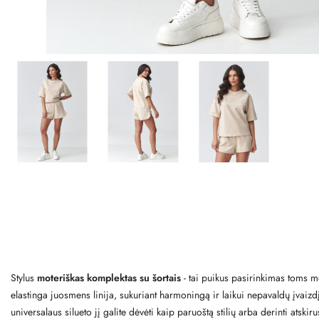
Stylus
moteriškas komplektas su šortais
- tai puikus pasirinkimas toms mo
elastinga juosmens linija, sukuriant harmoningą ir laikui nepavaldų įvai
universalaus silueto jį galite dėvėti kaip paruoštą stilių arba derinti ats