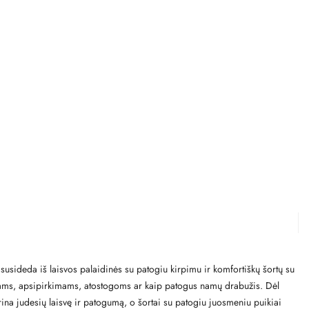
 susideda iš laisvos palaidinės su patogiu kirpimu ir komfortiškų šortų su
ojimams, apsipirkimams, atostogoms ar kaip patogus namų drabužis. Dėl
ikrina judesių laisvę ir patogumą, o šortai su patogiu juosmeniu puikiai