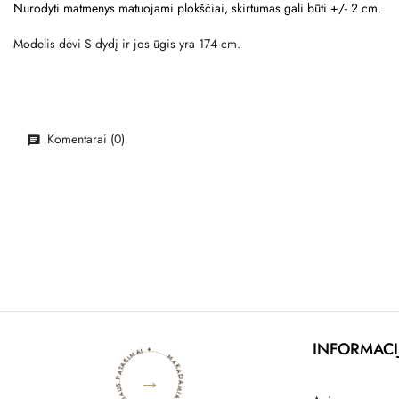
Nurodyti matmenys matuojami plokščiai, skirtumas gali būti +/- 2 cm.
Modelis dėvi S dydį ir jos ūgis yra 174 cm.
Komentarai (0)
MAKADAMIA BLOGAS ✦ STILIAUS PATARIMAI ✦
INFORMACI
→