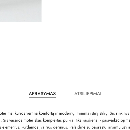
APRAŠYMAS
ATSILIEPIMAI
terims, kurios vertina komfortą ir modernų, minimalistinį stilių. Šis rinkinys
zdį. Šis vasaros moteriškas komplektas puikiai tiks kasdienai - pasivaikšči
kirus elementus, kurdamos įvairius derinius. Palaidinė su paprastu kirpimu užt