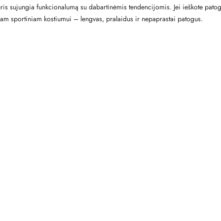
ris sujungia funkcionalumą su dabartinėmis tendencijomis. Jei ieškote patog
iniam sportiniam kostiumui – lengvas, pralaidus ir nepaprastai patogus.