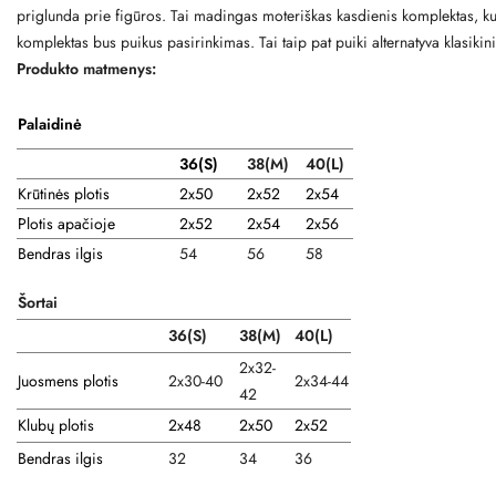
priglunda prie figūros. Tai madingas moteriškas kasdienis komplektas, ku
komplektas bus puikus pasirinkimas. Tai taip pat puiki alternatyva klasik
Produkto matmenys:
Palaidinė
36(S)
38
(M)
40(L)
Krūtinės plotis
2x50
2x52
2x54
Plotis apačioje
2x52
2x54
2x56
Bendras ilgis
54
56
58
Šortai
36(S)
38(M)
40(L)
2x32-
Juosmens plotis
2x30-40
2x34-44
42
Klubų plotis
2x48
2x50
2x52
Bendras ilgis
32
34
36