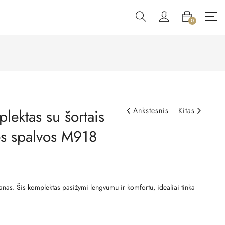
0
lektas su šortais
Ankstesnis
Kitas
ės spalvos M918
nas. Šis komplektas pasižymi lengvumu ir komfortu, idealiai tinka