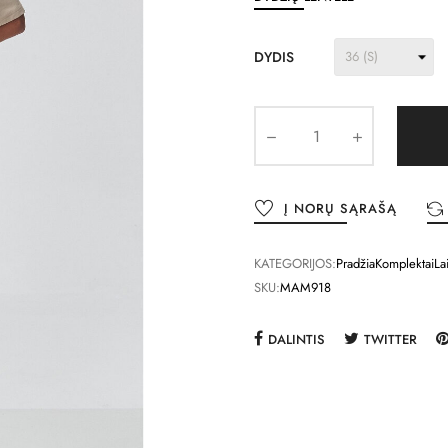
DYDIS
Į NORŲ SĄRAŠĄ
KATEGORIJOS:
Pradžia
Komplektai
La
SKU:
MAM918
DALINTIS
TWITTER