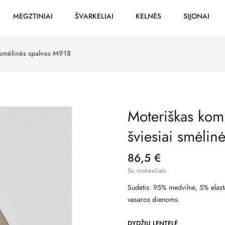
MEGZTINIAI
ŠVARKELIAI
KELNĖS
SIJONAI
i smėlinės spalvos M918
Moteriškas komp
šviesiai smėlin
86,5 €
Su mokesčiais
Sudėtis: 95% medvilnė, 5% elasta
vasaros dienoms.
DYDŽIŲ LENTELĖ