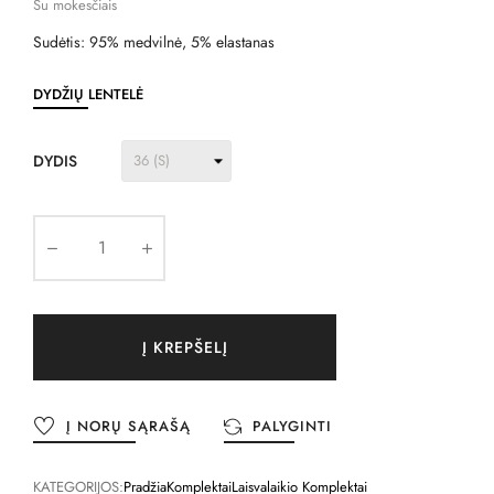
Su mokesčiais
Sudėtis: 95% medvilnė, 5% elastanas
DYDŽIŲ LENTELĖ
DYDIS
Į KREPŠELĮ
Į NORŲ SĄRAŠĄ
PALYGINTI
KATEGORIJOS:
Pradžia
Komplektai
Laisvalaikio Komplektai