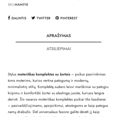
SKU:
MAM918
DALINTIS
TWITTER
PINTEREST
APRAŠYMAS
ATSILIEPIMAI
Stylus
moteriškas komplektas su šortais
– puikus pasirinkimas
toms moterims, kurios vertina patogumą ir modernų,
minimalistinį stilių. Komplektą sudaro laisvi marškiniai su patogiu
kirpimu ir komfortiški šortai su elastinga juosta, kuriuos lengva
derinti. Šis vasaros moteriškas komplektas puikiai tiks kasdienai
– pasivaikščiojimams, apsipirkimui, atostogoms ar kaip patogus
namų drabužis. Dėl universalaus fasono galite dėvėti jį kaip