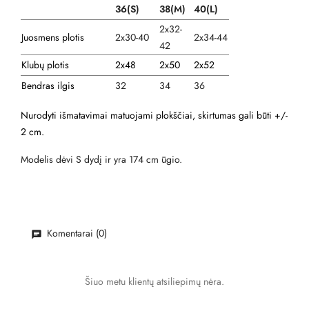
36(S)
38(M)
40(L)
2x32-
Juosmens plotis
2x30-40
2x34-44
42
Klubų plotis
2x48
2x50
2x52
Bendras ilgis
32
34
36
Nurodyti išmatavimai matuojami plokščiai, skirtumas gali būti +/-
2 cm.
Modelis dėvi S dydį ir yra 174 cm ūgio.
Komentarai (0)
Šiuo metu klientų atsiliepimų nėra.