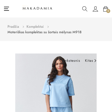
Toggle
☰
0
navigation
Pradžia
Komplektai
Moteriškas komplektas su šortais mėlynas M918
Ankstesnis
Kitas