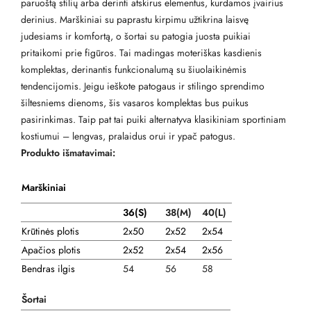
paruoštą stilių arba derinti atskirus elementus, kurdamos įvairius
derinius. Marškiniai su paprastu kirpimu užtikrina laisvę
judesiams ir komfortą, o šortai su patogia juosta puikiai
pritaikomi prie figūros. Tai madingas moteriškas kasdienis
komplektas, derinantis funkcionalumą su šiuolaikinėmis
tendencijomis. Jeigu ieškote patogaus ir stilingo sprendimo
šiltesniems dienoms, šis vasaros komplektas bus puikus
pasirinkimas. Taip pat tai puiki alternatyva klasikiniam sportiniam
kostiumui – lengvas, pralaidus orui ir ypač patogus.
Produkto išmatavimai:
Marškiniai
36(S)
38
(M)
40(L)
Krūtinės plotis
2x50
2x52
2x54
Apačios plotis
2x52
2x54
2x56
Bendras ilgis
54
56
58
Šortai