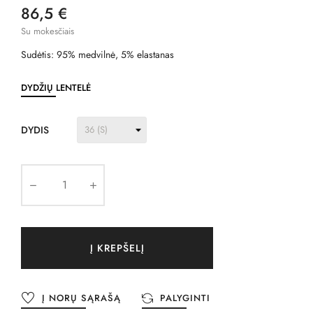
86,5 €
Su mokesčiais
Sudėtis: 95% medvilnė, 5% elastanas
DYDŽIŲ LENTELĖ
DYDIS
Į KREPŠELĮ
Į NORŲ SĄRAŠĄ
PALYGINTI