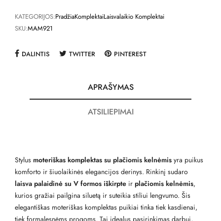
KATEGORIJOS:
Pradžia
Komplektai
Laisvalaikio Komplektai
SKU:
MAM921
DALINTIS
TWITTER
PINTEREST
APRAŠYMAS
ATSILIEPIMAI
Stylus
moteriškas komplektas su plačiomis kelnėmis
yra puikus
komforto ir šiuolaikinės elegancijos derinys. Rinkinį sudaro
laisva palaidinė su V formos iškirpte
ir
plačiomis kelnėmis
,
kurios gražiai pailgina siluetą ir suteikia stiliui lengvumo. Šis
elegantiškas moteriškas komplektas puikiai tinka tiek kasdienai,
tiek formalesnėms progoms. Tai idealus pasirinkimas darbui,