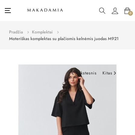
Toggle
☰
0
navigation
Pradžia
Komplektai
Moteriškas komplektas su plačiomis kelnėmis juodas M921
Ankstesnis
Kitas