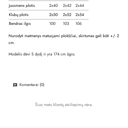
Juosmens plotis
2x40
2x42
2x44
Klubų plotis
2x50
2x52
2x54
Bendras ilgis
100
103
106
Nurodyti matmenys matuojami plokščiai, skirtumas gali būti +/- 2
cm.
Modelis dėvi S dydį ir yra 174 cm ūgio.
Komentarai (0)
Šiuo metu klientų atsiliepimų nėra.