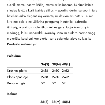
susitikimams, pasivaikščiojimams ar kelionėms. Minimalistinis
siluetas leidžia kurti įvairias stilius – sportinį derinį su sportiniais
bateliais arba elegantišką variantą su klasikiniais batais. Laisvo
kirpimo palaidinė užtikrina patogumą ir subtiliai pabrėžia
iškirptę, o plačios moteriškos kelnės garantuoja komfortą ir
madingą, laikui nepavaldi išvaizdą. Visa tai sudaro harmoningą
moterišką kasdienį komplektą, kuris sujungia laisvę su klasika.
Produkto matmenys:
Palaidinė
36(S)
38
(M)
40(L)
Krūtinės plotis
2x58
2x60
2x62
Plotis apačioje
2x58
2x60
2x62
Bendras ilgis
52
52
52
Kelnės
36(S)
38(M)
40(L)