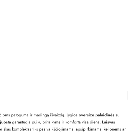
nančioms patogumą ir madingą išvaizdą. Lygios
oversize palaidinės
su
 juosta
garantuoja puikų pritaikymą ir komfortą visą dieną.
Laisvas
teriškas komplektas tiks pasivaikščiojimams, apsipirkimams, kelionėms ar