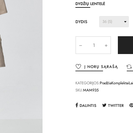
DYDŽIŲ LENTELĖ
DYDIS
Į NORŲ SĄRAŠĄ
KATEGORIJOS:
Pradžia
Komplektai
La
SKU:
MAM935
DALINTIS
TWITTER