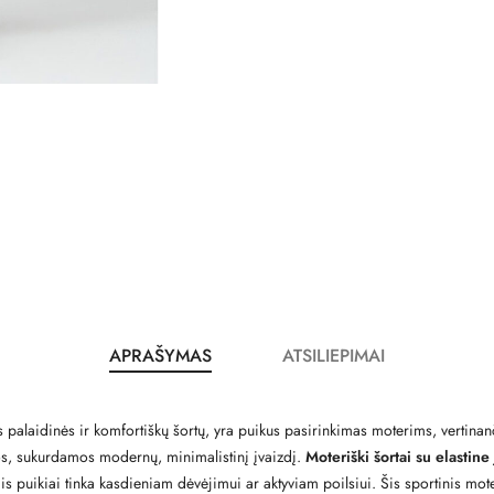
APRAŠYMAS
ATSILIEPIMAI
s palaidinės ir komfortiškų šortų, yra puikus pasirinkimas moterims, verti
ūros, sukurdamos modernų, minimalistinį įvaizdį.
Moteriški šortai su elastine
s puikiai tinka kasdieniam dėvėjimui ar aktyviam poilsiui. Šis sportinis mo