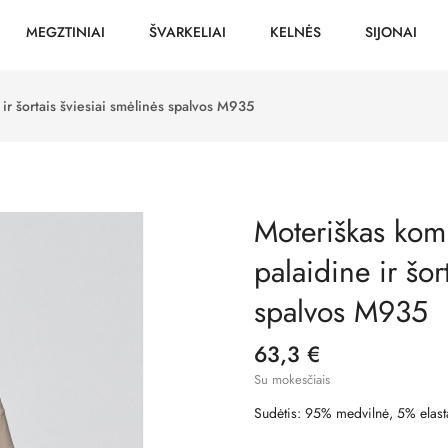
MEGZTINIAI
ŠVARKELIAI
KELNĖS
SIJONAI
 ir šortais šviesiai smėlinės spalvos M935
Moteriškas komp
palaidine ir šor
spalvos M935
63,3 €
Su mokesčiais
Sudėtis: 95% medvilnė, 5% elast