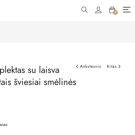
0
lektas su laisva
Ankstesnis
Kitas
tais šviesiai smėlinės
anas