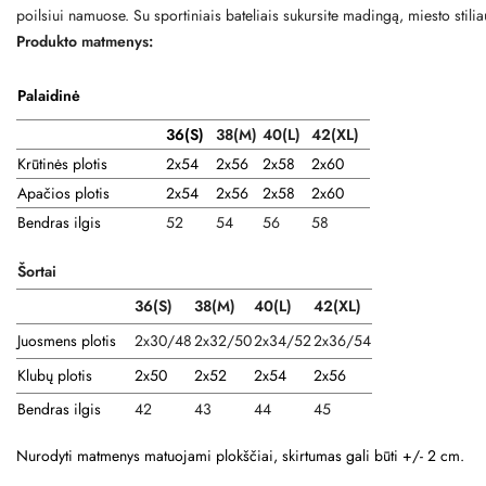
poilsiui namuose. Su sportiniais bateliais sukursite madingą, miesto stilia
Produkto matmenys:
Palaidinė
36(S)
38
(M)
40(L)
42(XL)
Krūtinės plotis
2x54
2x56
2x58
2x60
Apačios plotis
2x54
2x56
2x58
2x60
Bendras ilgis
52
54
56
58
Šortai
36(S)
38(M)
40(L)
42(XL)
Juosmens plotis
2x30/48
2x32/50
2x34/52
2x36/54
Klubų plotis
2x50
2x52
2x54
2x56
Bendras ilgis
42
43
44
45
Nurodyti matmenys matuojami plokščiai, skirtumas gali būti +/- 2 cm.