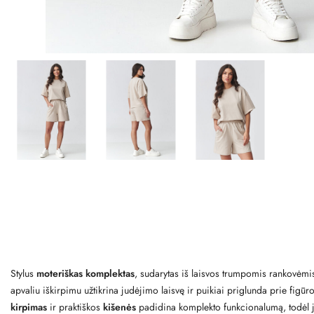
Stylus
moteriškas komplektas
, sudarytas iš laisvos trumpomis rankovėmi
apvaliu iškirpimu užtikrina judėjimo laisvę ir puikiai priglunda prie fig
kirpimas
ir praktiškos
kišenės
padidina komplekto funkcionalumą, todėl ji