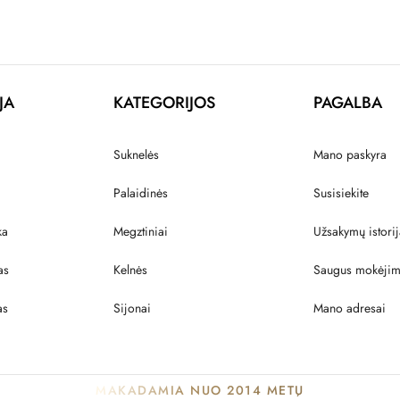
JA
KATEGORIJOS
PAGALBA
Suknelės
Mano paskyra
Palaidinės
Susisiekite
ka
Megztiniai
Užsakymų istorij
as
Kelnės
Saugus mokėji
as
Sijonai
Mano adresai
MAKADAMIA NUO 2014 METŲ