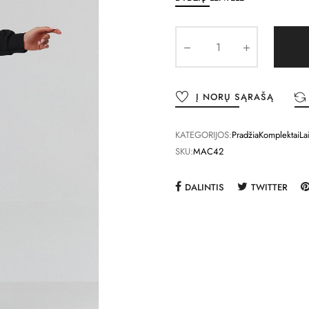
Į NORŲ SĄRAŠĄ
KATEGORIJOS:
Pradžia
Komplektai
La
SKU:
MAC42
DALINTIS
TWITTER