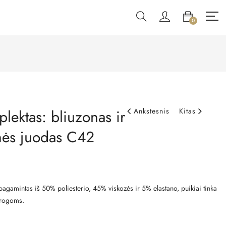
0
lektas: bliuzonas ir
Ankstesnis
Kitas
lnės juodas C42
agamintas iš 50% poliesterio, 45% viskozės ir 5% elastano, puikiai tinka
progoms.