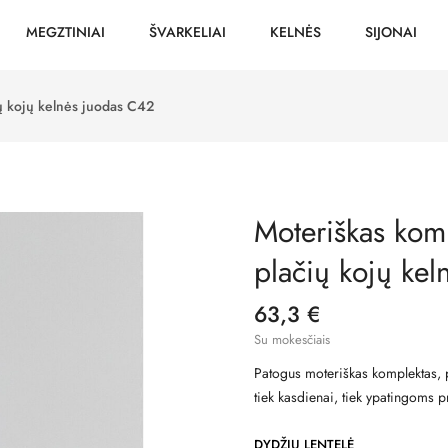
MEGZTINIAI
ŠVARKELIAI
KELNĖS
SIJONAI
ių kojų kelnės juodas C42
Moteriškas komp
plačių kojų ke
63,3 €
Su mokesčiais
Patogus moteriškas komplektas, p
tiek kasdienai, tiek ypatingoms 
DYDŽIŲ LENTELĖ