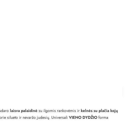
sudaro
laisva palaidinė
su ilgomis rankovėmis ir
kelnės su plačia kojų
ie silueto ir nevaržo judesių. Universali
VIENO DYDŽIO
forma