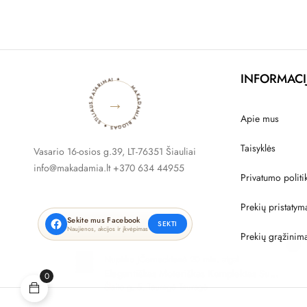
MAKADAMIA BLOGAS ✦ STILIAUS PATARIMAI ✦
INFORMACI
→
Apie mus
Taisyklės
Vasario 16-osios g.39, LT-76351 Šiauliai
info@makadamia.lt +370 634 44955
Privatumo politi
Prekių pristatym
Sekite mus Facebook
SEKTI
Naujienos, akcijos ir įkvėpimas
Prekių grąžinim
×
Nupirko JLekeckiene 40 min. atgal
Prigludusi Suknelė Su Drapiruote
0
Juoda M841
Misko15 Ringaudai