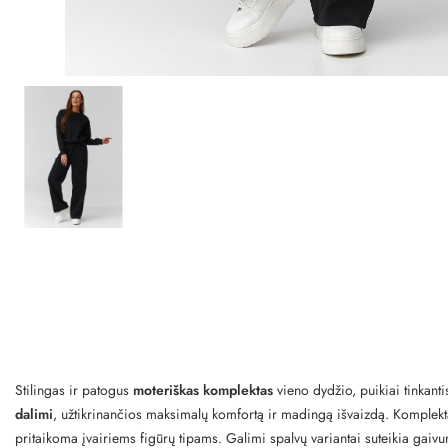
Stilingas ir patogus
moteriškas komplektas
vieno dydžio, puikiai tinkant
dalimi
, užtikrinančios maksimalų komfortą ir madingą išvaizdą. Komplekta
pritaikoma įvairiems figūrų tipams. Galimi spalvų variantai suteikia gaivum