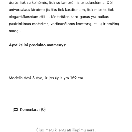
derės tiek su kelnėmis, tiek su tamprėmis ar suknelėmis. Dėl
universalaus kirpimo jis tiks tiek kasdieniam, tiek miesto, tiek
elegantiškesniam stiliui. Moteriškas kardiganas yra puikus
pasirinkimas moterims, vertinančioms komfortą, stilių ir amžiną
madą..
Apytiksliai produkto matmenys:
Modelis dėvi S dydį ir jos ūgis yra 169 cm.
Komentarai (0)
Šiuo metu klientų atsiliepimų nėra.