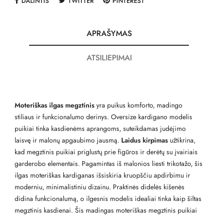
DALINTIS
TWITTER
PINTEREST
APRAŠYMAS
ATSILIEPIMAI
Moteriškas ilgas megztinis
yra puikus komforto, madingo
stiliaus ir funkcionalumo derinys. Oversize kardigano modelis
puikiai tinka kasdienėms aprangoms, suteikdamas judėjimo
laisvę ir malonų apgaubimo jausmą.
Laidus kirpimas
užtikrina,
kad megztinis puikiai priglustų prie figūros ir derėtų su įvairiais
garderobo elementais. Pagamintas iš malonios liesti trikotažo, šis
ilgas moteriškas kardiganas išsiskiria kruopščiu apdirbimu ir
moderniu, minimalistiniu dizainu. Praktinės didelės kišenės
didina funkcionalumą, o ilgesnis modelis idealiai tinka kaip šiltas
megztinis kasdienai. Šis madingas moteriškas megztinis puikiai