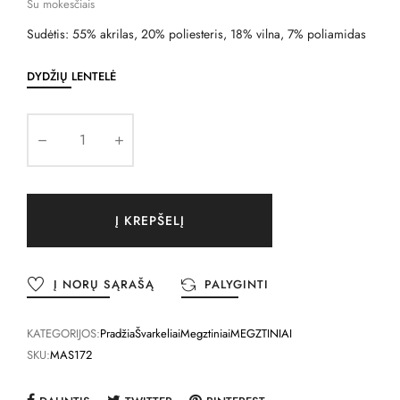
Su mokesčiais
Sudėtis: 55% akrilas, 20% poliesteris, 18% vilna, 7% poliamidas
DYDŽIŲ LENTELĖ
Į KREPŠELĮ
Į NORŲ SĄRAŠĄ
PALYGINTI
KATEGORIJOS:
Pradžia
Švarkeliai
Megztiniai
MEGZTINIAI
SKU:
MAS172