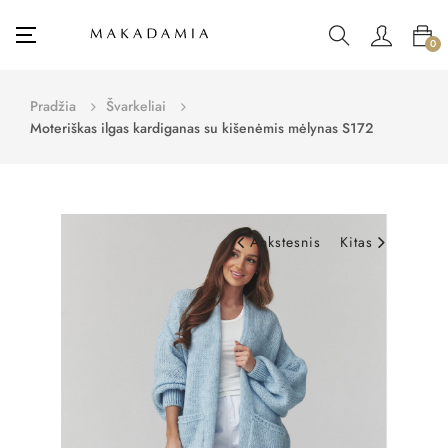
Toggle
☰
0
navigation
Pradžia
Švarkeliai
Moteriškas ilgas kardiganas su kišenėmis mėlynas S172
Ankstesnis
Kitas