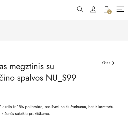
0
ras megztinis su
Kitas
učino spalvos NU_S99
 akrilo ir 15% poliamido, pasižymi ne tik švelnumu, bet ir komfortu.
 o kišenės suteikia praktiškumo.