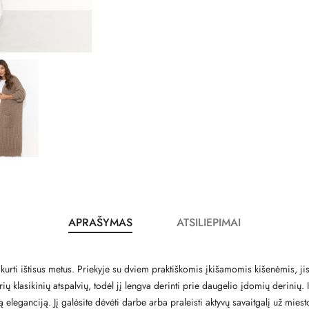
APRAŠYMAS
ATSILIEPIMAI
s kurti ištisus metus. Priekyje su dviem praktiškomis įkišamomis kišenėmis, jis y
rių klasikinių atspalvių, todėl jį lengva derinti prie daugelio įdomių derini
eganciją. Jį galėsite dėvėti darbe arba praleisti aktyvų savaitgalį už miest