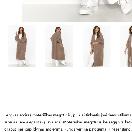
Lengvas
atviras moteriškas megztinis
, puikiai tinkantis įvairiems stiliam
suteikia jam elegantišką išvaizdą.
Moteriškas megztinis be sagų
yra ketu
drabužinės papildymas moterims, kurios vertina patogumą ir nesenstančią el