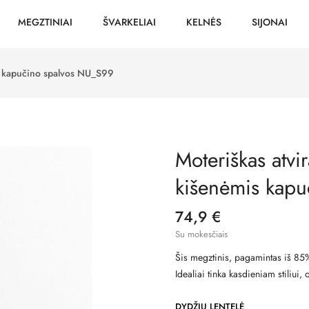
MEGZTINIAI
ŠVARKELIAI
KELNĖS
SIJONAI
is kapučino spalvos NU_S99
Moteriškas atvi
kišenėmis kap
74,9 €
Su mokesčiais
Šis megztinis, pagamintas iš 85%
Idealiai tinka kasdieniam stiliui,
DYDŽIŲ LENTELĖ