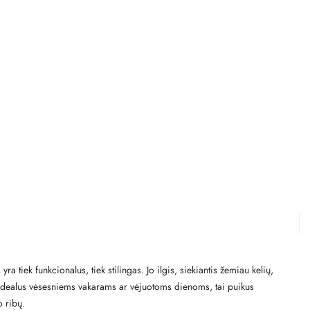
ra tiek funkcionalus, tiek stilingas. Jo ilgis, siekiantis žemiau kelių,
ų. Idealus vėsesniems vakarams ar vėjuotoms dienoms, tai puikus
o ribų.