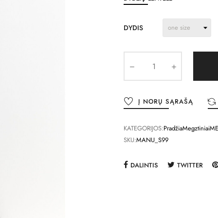
DYDIS
Į NORŲ SĄRAŠĄ
KATEGORIJOS:
Pradžia
Megztiniai
ME
SKU:
MANU_S99
DALINTIS
TWITTER