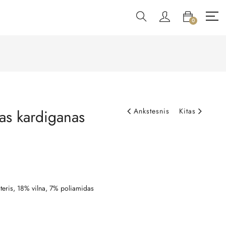
0
ras kardiganas
Ankstesnis
Kitas
teris, 18% vilna, 7% poliamidas