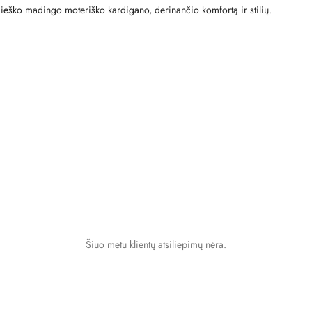
os ieško madingo moteriško kardigano, derinančio komfortą ir stilių.
Šiuo metu klientų atsiliepimų nėra.