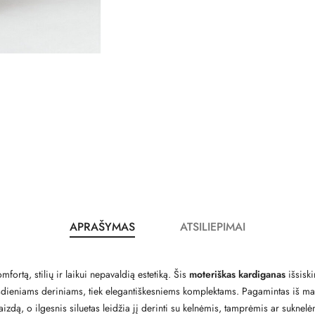
APRAŠYMAS
ATSILIEPIMAI
ortą, stilių ir laikui nepavaldią estetiką. Šis
moteriškas kardiganas
išsiski
sdieniams deriniams, tiek elegantiškesniems komplektams. Pagamintas iš maloni
izdą, o ilgesnis siluetas leidžia jį derinti su kelnėmis, tamprėmis ar suknel