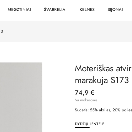
MEGZTINIAI
ŠVARKELIAI
KELNĖS
SIJONAI
73
Moteriškas atvi
marakuja S173
74,9 €
Su mokesčiais
Sudėtis: 55% akrilas, 20% polies
DYDŽIŲ LENTELĖ