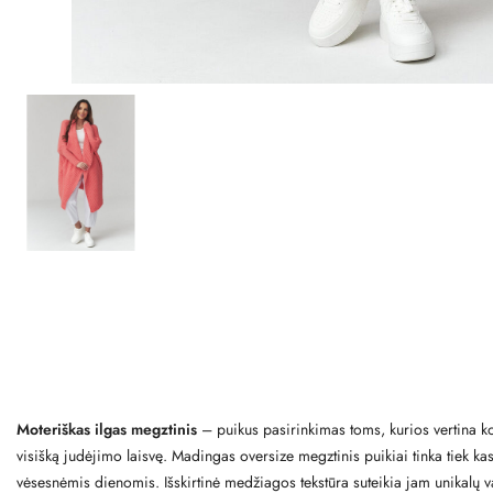
Moteriškas ilgas megztinis
– puikus pasirinkimas toms, kurios vertina komf
visišką judėjimo laisvę. Madingas oversize megztinis puikiai tinka tiek ka
vėsesnėmis dienomis. Išskirtinė medžiagos tekstūra suteikia jam unikalų va