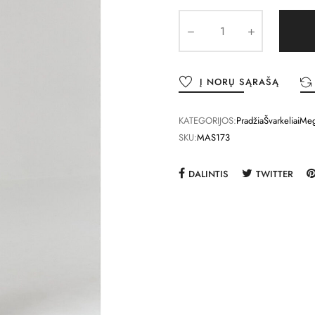
Į NORŲ SĄRAŠĄ
KATEGORIJOS:
Pradžia
Švarkeliai
Meg
SKU:
MAS173
DALINTIS
TWITTER