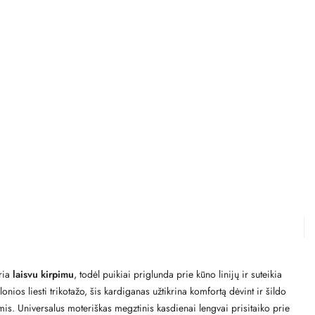
ria
laisvu kirpimu
, todėl puikiai priglunda prie kūno linijų ir suteikia
os liesti trikotažo, šis kardiganas užtikrina komfortą dėvint ir šildo
ėmis. Universalus moteriškas megztinis kasdienai lengvai prisitaiko prie