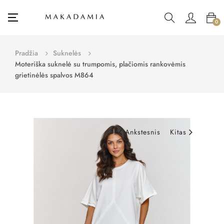
Toggle
☰
0
navigation
Pradžia
Suknelės
Moteriška suknelė su trumpomis, plačiomis rankovėmis
grietinėlės spalvos M864
Ankstesnis
Kitas