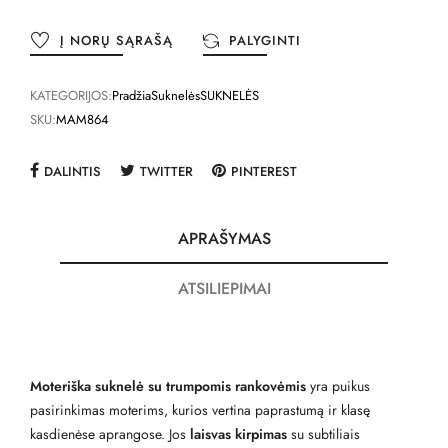
Į NORŲ SĄRAŠĄ
PALYGINTI
KATEGORIJOS:
Pradžia
Suknelės
SUKNELĖS
SKU:
MAM864
DALINTIS
TWITTER
PINTEREST
APRAŠYMAS
ATSILIEPIMAI
Moteriška suknelė su trumpomis rankovėmis
yra puikus
pasirinkimas moterims, kurios vertina paprastumą ir klasę
kasdienėse aprangose. Jos
laisvas kirpimas
su subtiliais