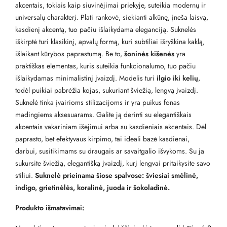
akcentais, tokiais kaip siuvinėjimai priekyje, suteikia modernų ir
universalų charakterį. Plati rankovė, siekianti alkūnę, įneša laisvą,
kasdienį akcentą, tuo pačiu išlaikydama eleganciją. Suknelės
iškirptė turi klasikinį, apvalų formą, kuri subtiliai išryškina kaklą,
išlaikant kūrybos paprastumą. Be to,
šoninės kišenės
yra
praktiškas elementas, kuris suteikia funkcionalumo, tuo pačiu
išlaikydamas minimalistinį įvaizdį. Modelis turi
ilgio iki kelių
,
todėl puikiai pabrėžia kojas, sukuriant šviežią, lengvą įvaizdį.
Suknelė tinka įvairioms stilizacijoms ir yra puikus fonas
madingiems aksesuarams. Galite ją derinti su elegantiškais
akcentais vakariniam išėjimui arba su kasdieniais akcentais. Dėl
paprasto, bet efektyvaus kirpimo, tai ideali bazė kasdienai,
darbui, susitikimams su draugais ar savaitgalio išvykoms. Su ja
sukursite šviežią, elegantišką įvaizdį, kurį lengvai pritaikysite savo
stiliui.
Suknelė prieinama šiose spalvose: šviesiai smėlinė,
indigo, grietinėlės, koralinė, juoda ir šokoladinė.
Produkto išmatavimai: