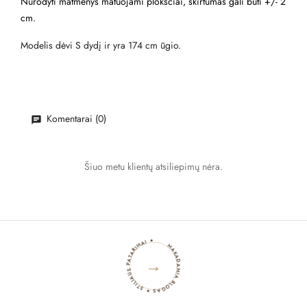
Nurodyti matmenys matuojami plokščiai, skirtumas gali būti +/- 2
cm.
Modelis dėvi S dydį ir yra 174 cm ūgio.
Komentarai (0)
Šiuo metu klientų atsiliepimų nėra.
MAKADAMIA BLOGAS ✦ STILIAUS PATARIMAI ✦
→