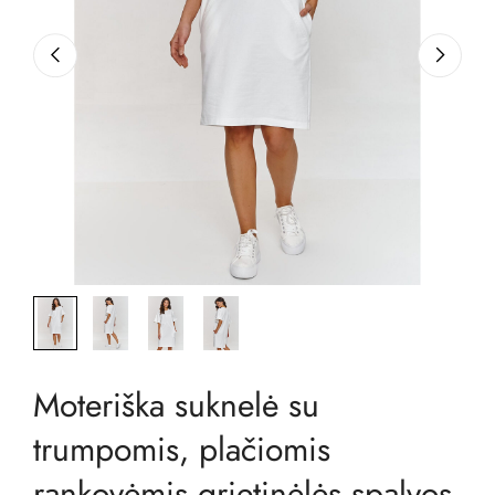
Moteriška suknelė su
trumpomis, plačiomis
rankovėmis grietinėlės spalvos