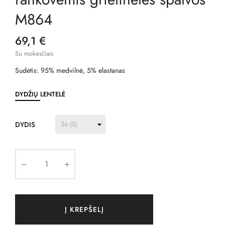
M864
69,1 €
Su mokesčiais
Sudėtis: 95% medvilnė, 5% elastanas
DYDŽIŲ LENTELĖ
DYDIS
Į KREPŠELĮ